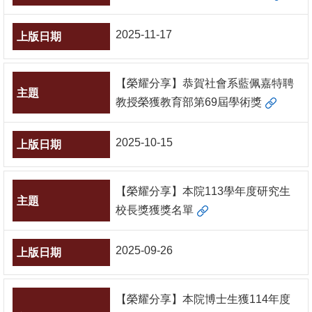
文
件
2025-11-17
心
輔
【榮耀分享】恭賀社會系藍佩嘉特聘
&
教授榮獲教育部第69屆學術獎
學
輔
2025-10-15
捐
款
【榮耀分享】本院113學年度研究生
校長獎獲獎名單
教
研
2025-09-26
資
源
與
【榮耀分享】本院博士生獲114年度
圖