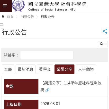
跳到主要內容區塊
進
首頁
消息公告
行政公告
階
搜
:::
尋
:::
行政公告
_
認
識
學
院
全部
最新消息
獎學金
榮耀分享
人事動態
學
術
【榮耀分享】114學年度社科院利他
單
獎
位
研
2026-08-01
究