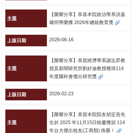
消
【榮耀分享】恭喜本院政治學系洪嘉
息
璐同學榮獲 2026年總統教育獎
公
告
2026-06-16
國
際
【榮耀分享】恭賀經濟學系謝志昇教
化
授及新聞研究所劉好迪教授獲得114
年度國科會傑出研究獎
高
教
深
2026-02-23
耕
辦
【榮耀分享】恭賀本院院友胡定吾先
法
生於 2025 年11月15日校慶獲頒 114
及
年台大傑出校友(工商類) 殊榮！