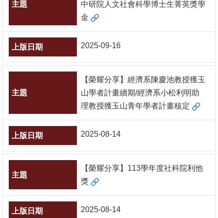
中研院人文社會科學博士生菁英獎學
書
金
館
2025-09-16
回
首
頁
【榮耀分享】經濟系陳慶池教授獲玉
山學者計畫續期/經濟系小松利明助
臺
理教授獲玉山青年學者計畫核定
大
首
2025-08-14
頁
網
【榮耀分享】113學年度社科院利他
站
獎
導
覽
2025-08-14