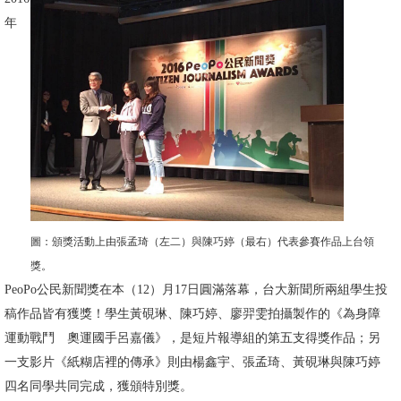
文
年
件
心
輔
&
學
輔
捐
款
圖：頒獎活動上由張孟琦（左二）與陳巧婷（最右）代表參賽作品上台領
獎。
教
PeoPo公民新聞獎在本（12）月17日圓滿落幕，台大新聞所兩組學生投
研
稿作品皆有獲獎！學生黃硯琳、陳巧婷、廖羿雯拍攝製作的《為身障
資
運動戰鬥 奧運國手呂嘉儀》，是短片報導組的第五支得獎作品；另
源
一支影片《紙糊店裡的傳承》則由楊鑫宇、張孟琦、黃硯琳與陳巧婷
與
四名同學共同完成，獲頒特別獎。
圖