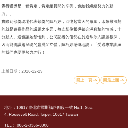
English
覺得獲獎是一種肯定，肯定組員間的辛勞，也給我繼續努力的動
心
力。」
輔
實際到頒獎現場代表領獎的陳巧婷，回憶起當天的氛圍，印象最深刻
專
的就是參賽作品的議題之多元，每支影像報導都充滿真摯的情感，十
區
分動人。這也讓她領悟到，公民記者的優勢在於通常涉入議題很深，
因而能將議題呈現的豐滿又立體，陳巧婷感慨地說：「受過專業訓練
facebook
的我們也要更努力才行！」
上版日期：2016-12-29
回上一頁
回最上面
地址：10617 臺北市羅斯福路四段一號 No.1, Sec.
4, Roosevelt Road, Taipei, 10617 Taiwan
TEL： 886-2-3366-8300