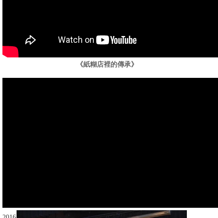
消
息
公
告
《紙糊店裡的傳承》
國
際
化
高
教
深
耕
辦
法
及
2016