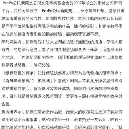
PeoPo公民新聞是公視文化事業基金會於2007年成立的網路公民新聞
書
平台，並於同年設立「PeoPo公民新聞獎」，至今剛滿10年。獎項評審
館
標準著重影片的公共性、新聞性與技術性。本所獲獎的兩支影音新聞
是同學們修習影像報導課堂完成的作品，陳巧婷提到，其實多數同學
回
在修課前都沒有過影像拍攝的經驗，能夠獲獎實屬不易。
首
陳巧婷認為，拍攝過程中組員之間必須進行無數次的溝通，每個人都
頁
有自己的想法和意見，為了達到共識必須學會放下執著，這是最困難
的地方。「作為新聞所的學生，應該要能將理論與實務結合，讓草根
臺
群眾得以發聲。」陳巧婷說。
大
《紙糊店裡的傳承》記錄傳統技藝努力轉型為當代藝術的艱辛傳承；
首
《為身障運動戰鬥 奧運國手呂嘉儀》則讓大眾看見身障者如何透過
頁
運動重建自信心。儘管影片皆未臻成熟，同學們仍然勇敢地投稿獎
網
項，目的就是希望透過公民新聞獎，讓更多人關心報導背後的故事與
站
含義。
導
黃硯琳表示，拍攝完這兩支作品後，她最大的收穫就是更加了解如何
覽
運用鏡頭語言來敘事；就如同文筆一樣，若要拍好一支影音，唯有不
斷地練習才能精進。初次投稿就能得獎，黃硯琳感到非常開心：「我