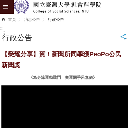
跳到主要內容區塊
進
首頁
消息公告
行政公告
階
搜
:::
尋
:::
行政公告
_
認
【榮耀分享】賀！新聞所同學獲PeoPo公民
識
學
新聞獎
院
《為身障運動戰鬥 奧運國手呂嘉儀》
學
術
單
位
研
究