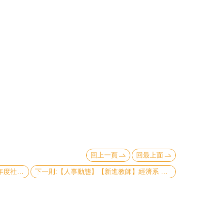
回上一頁
回最上面
上一則:【榮耀分享】【恭賀】105學年度社科院兼任教師教學優良教師名錄
下一則:【人事動態】【新進教師】經濟系 王建強助理教授