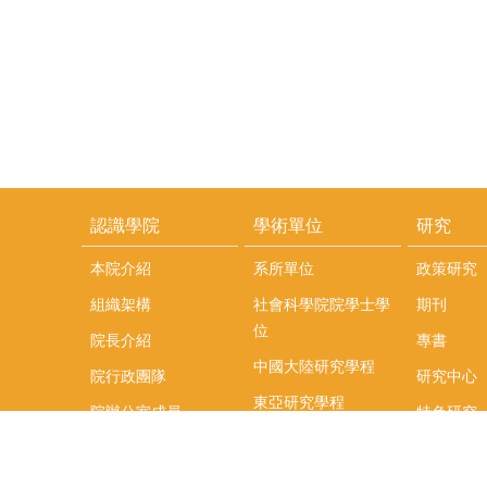
認識學院
學術單位
研究
本院介紹
系所單位
政策研究
組織架構
社會科學院院學士學
期刊
位
院長介紹
專書
中國大陸研究學程
院行政團隊
研究中心
東亞研究學程
院辦公室成員
特色研究
頤賢講座
榮譽事蹟
研究團隊
在職專班
場地租借