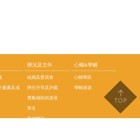
耕
辦法及文件
心輔&學輔
書
組織及委員會
心輔專區
計畫書及成
聘任升等及評鑑
學輔資源
獎勵補助與講座
學生
其他辦法
文件下載
會議紀錄