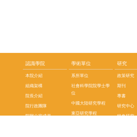
認識學院
學術單位
研究
本院介紹
系所單位
政策研究
組織架構
社會科學院院學士學
期刊
位
院長介紹
專書
中國大陸研究學程
院行政團隊
研究中心
東亞研究學程
院辦公室成員
特色研究
頤賢講座
榮譽事蹟
研究團隊
在職專班
場地租借