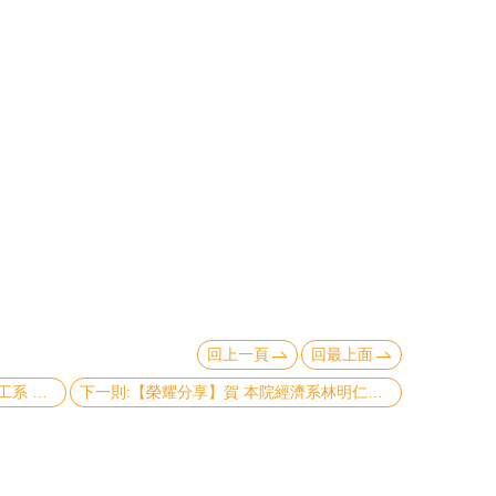
回上一頁
回最上面
上一則:【人事動態】【新進教師】社工系 林敬軒助理教授
下一則:【榮耀分享】賀 本院經濟系林明仁教授、社會系陳東升教授榮獲台大特聘教授