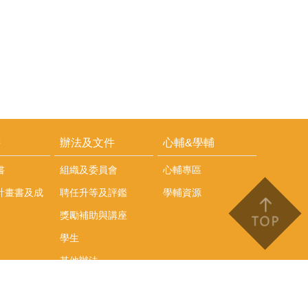
耕
辦法及文件
心輔&學輔
書
組織及委員會
心輔專區
計畫書及成
聘任升等及評鑑
學輔資源
獎勵補助與講座
學生
其他辦法
文件下載
會議紀錄