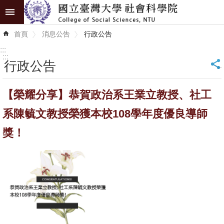
跳到主要內容區塊
進
首頁
消息公告
行政公告
階
搜
:::
尋
:::
行政公告
_
認
【榮耀分享】恭賀政治系王業立教授、社工
識
學
系陳毓文教授榮獲本校108學年度優良導師
院
獎！
學
術
單
位
研
究