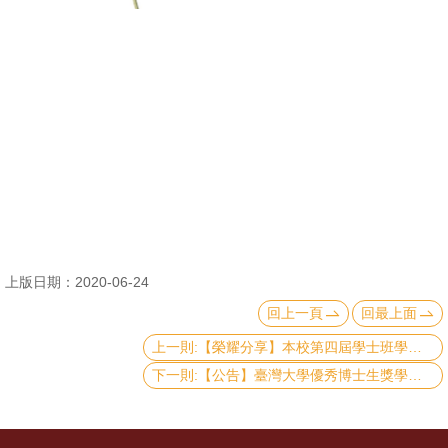
消
息
公
告
國
際
化
高
上版日期：2020-06-24
教
回上一頁
回最上面
深
耕
上一則:【榮耀分享】本校第四屆學士班學生論文奬
下一則:【公告】臺灣大學優秀博士生獎學金即日起受理申請
辦
法
及