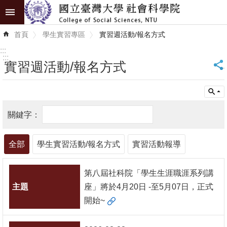
跳到主要內容區塊
進
首頁
學生實習專區
實習週活動/報名方式
階
搜
:::
尋
:::
實習週活動/報名方式
_
認
識
學
院
全部
學生實習活動/報名方式
實習活動報導
學
術
第八屆社科院「學生生涯職涯系列講
單
座」將於4月20日 -至5月07日，正式
位
開始~
研
究