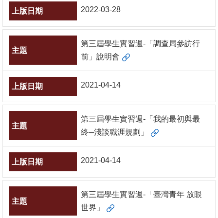
2022-03-28
書
館
第三屆學生實習週-「調查局參訪行
回
前」說明會
首
頁
2021-04-14
臺
大
第三屆學生實習週-「我的最初與最
首
終─淺談職涯規劃」
頁
網
2021-04-14
站
導
第三屆學生實習週-「臺灣青年 放眼
覽
世界」