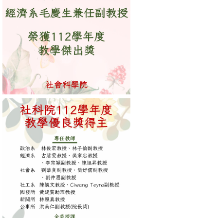
消
息
公
告
國
際
化
高
教
深
耕
辦
法
及