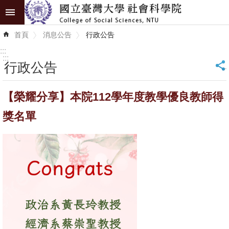
跳到主要內容區塊
進
首頁
消息公告
行政公告
階
搜
:::
尋
:::
行政公告
_
認
【榮耀分享】本院112學年度教學優良教師得
識
學
獎名單
院
學
術
單
位
研
究