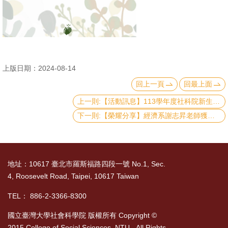
書
館
回
首
上版日期：2024-08-14
頁
回上一頁
回最上面
上一則:【活動訊息】113學年度社科院新生說明會
臺
下一則:【榮耀分享】經濟系謝志昇老師獲教育部核定玉山青年學者續期
大
首
頁
地址：10617 臺北市羅斯福路四段一號 No.1, Sec.
網
4, Roosevelt Road, Taipei, 10617 Taiwan
站
導
TEL： 886-2-3366-8300
覽
國立臺灣大學社會科學院 版權所有 Copyright ©
2015 College of Social Sciences, NTU. All Rights