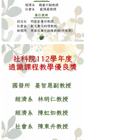
文
件
心
輔
&
學
輔
捐
款
教
研
資
源
與
圖