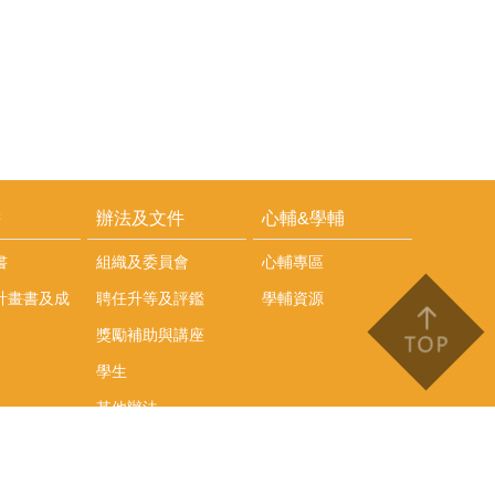
耕
辦法及文件
心輔&學輔
書
組織及委員會
心輔專區
計畫書及成
聘任升等及評鑑
學輔資源
獎勵補助與講座
學生
其他辦法
文件下載
會議紀錄