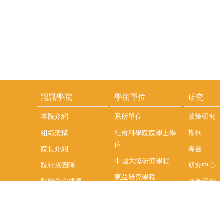
認識學院
學術單位
研究
本院介紹
系所單位
政策研究
組織架構
社會科學院院學士學
期刊
位
院長介紹
專書
中國大陸研究學程
院行政團隊
研究中心
東亞研究學程
院辦公室成員
特色研究
頤賢講座
榮譽事蹟
研究團隊
在職專班
場地租借