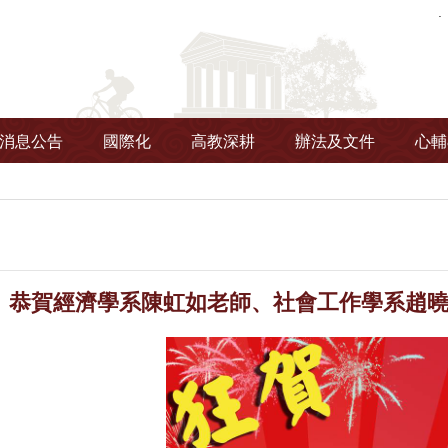
消息公告
國際化
高教深耕
辦法及文件
心輔
】恭賀經濟學系陳虹如老師、社會工作學系趙曉