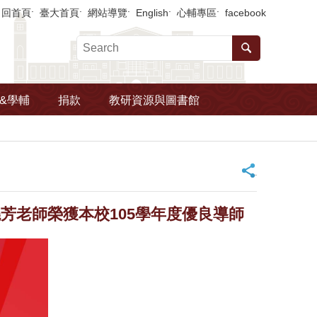
回首頁
臺大首頁
網站導覽
English
心輔專區
facebook
&學輔
捐款
教研資源與圖書館
_
芳老師榮獲本校105學年度優良導師