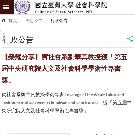
跳到主要內容區塊
進
首頁
消息公告
行政公告
階
搜
:::
尋
:::
行政公告
_
認
【榮耀分享】賀社會系劉華真教授獲「第五
識
學
屆中央研究院人文及社會科學學術性專書
院
獎」
學
賀社會系劉華真教授學術專書
術
Leverage of the Weak: Labor and
獲「第五屆中
Environmental Movements in Taiwan and South Korea
單
央研究院人文及社會科學學術性專書獎」
位
研
究