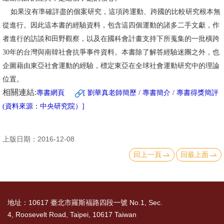
如果沒有準確詳盡的個案研究，這項跨運動、跨國的比較研究根本無
書
從進行。因此這本書的經驗資料，包含這四個運動的諸多二手文獻，作
館
者進行的訪談和田野觀察，以及在國科會計畫支持下所蒐集的一批橫跨
回
30年的台灣與南韓社會抗爭事件資料。本書除了解答經驗迷團之外，也
首
企圖藉由東亞社會運動的經驗，標定東亞在全球社會運動研究中的理論
頁
位置。
相關連結:
專書網頁
[ 劉華真老師簡歷 / 專書簡介 / 專書得獎簡評
臺
(資料來源：中央研究院）]
大
首
上版日期：2016-12-08
頁
回上一頁
回最上面
網
站
導
地址：10617 臺北市羅斯福路四段一號 No.1, Sec.
覽
4, Roosevelt Road, Taipei, 10617 Taiwan