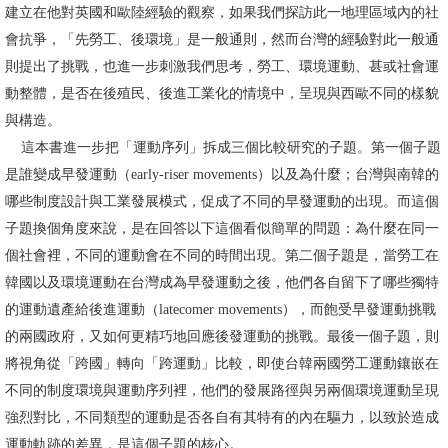
建立在他對英國和歐陸經驗的觀察，如果我們探訪此一地理區域內的社
文
會抗爭，「先勞工、後環境」是一般通則，然而台灣的經驗對此一般通
件
則提出了挑戰，也進一步刺激我們思考，勞工、環境運動、甚或社會運
心
動整體，是否在後殖民、後進工業化的情境中，呈現與西歐不同的樣貌
輔
與構造。
&
這本書進一步把「運動序列」拆成三個比較研究的子題。第一個子題
學
是誰變成早發運動（early-riser movements）以及為什麼；台灣與南韓的
輔
哪些制度設計與工業發展模式，促成了不同的早發運動的出現。而這個
子題換個角度來說，是在回答以下這個看似簡單的問題：為什麼在同一
捐
個社會裡，不同的運動會在不同的時間出現。第二個子題是，當勞工在
款
韓國以及環境運動在台灣成為早發運動之後，他們各自留下了哪些獨特
的運動遺產給後進運動（latecomer movements），而飽受早發運動挑戰
教
的兩國政府，又如何更精巧地回應後發運動的挑戰。最後一個子題，則
研
將視角從「跨國」轉向「跨運動」比較，即使台韓兩國勞工運動鑲嵌在
資
不同的制度環境與運動序列裡，他們的發展路徑與另兩個環境運動呈現
源
強烈對比，不同類型的運動是否各自有其特有的內在驅力，以致於造成
與
運動軌跡的差異，是這個子題的核心。
圖