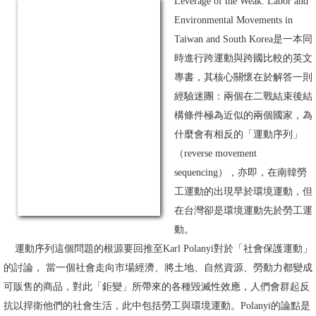
Leverage of the Weak: Labor and
Environmental Movements in
消
Taiwan and South Korea是一本同
息
時進行跨運動與跨國比較的英文
公
專書，其核心關懷在於解答一則
告
經驗迷團：兩個在二戰結束後結
國
構條件極為近似的兩個國家，為
際
什麼會有相反的「運動序列」
化
（reverse movement
sequencing），亦即，在南韓勞
高
工運動的出現早於環境運動，但
教
在台灣卻是環境運動先於勞工運
深
動。
耕
運動序列這個問題的根源要回推至Karl Polanyi對於「社會保護運動」
的討論， 當一個社會走向市場經濟、將土地、自然資源、勞動力都變成
辦
可販售的商品，對此「鉅變」所帶來的各種毀滅性效應，人們會群起反
法
抗以捍衛他們的社會生活，此中包括勞工與環境運動。Polanyi的論點是
及