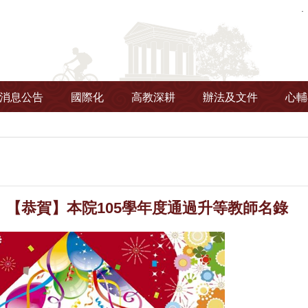
消息公告
國際化
高教深耕
辦法及文件
心輔
】【恭賀】本院105學年度通過升等教師名錄