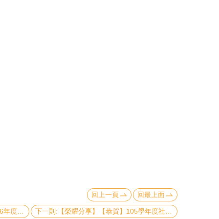
回上一頁
回最上面
上一則:【榮耀分享】【恭賀】本院106年度資深優良教師名錄
下一則:【榮耀分享】【恭賀】105學年度社科院兼任教師教學優良教師名錄