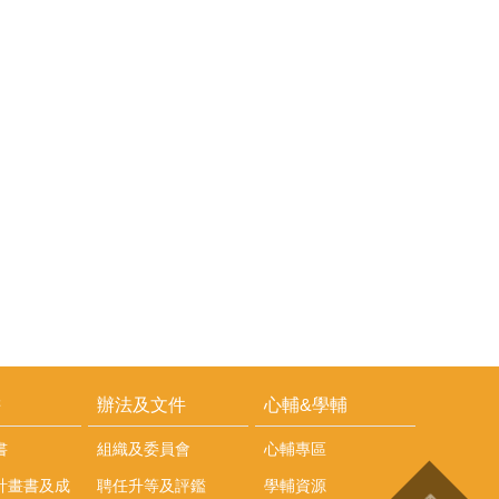
耕
辦法及文件
心輔&學輔
書
組織及委員會
心輔專區
計畫書及成
聘任升等及評鑑
學輔資源