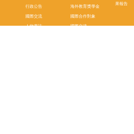
果報告
行政公告
海外教育獎學金
國際交流
國際合作對象
人物專訪
國際交流
英語課程
社科院學生出國發表
學術論文補助
專區
/報名方
報導
社科院學