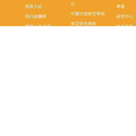
位
院長介紹
專書
中國大陸研究學程
院行政團隊
研究中心
東亞研究學程
院辦公室成員
特色研究
頤賢講座
榮譽事蹟
研究團隊
在職專班
場地租借
聯絡我們
捐款
教研資源與圖書館
學生實習
如何捐款
教室設備使用說明
實習資訊
Qualtrics問卷調查平
實習週活動
台
式
辜振甫先生紀念圖書
實習活動
館
FB「臺大
辜圖虛擬導覽
生實習週