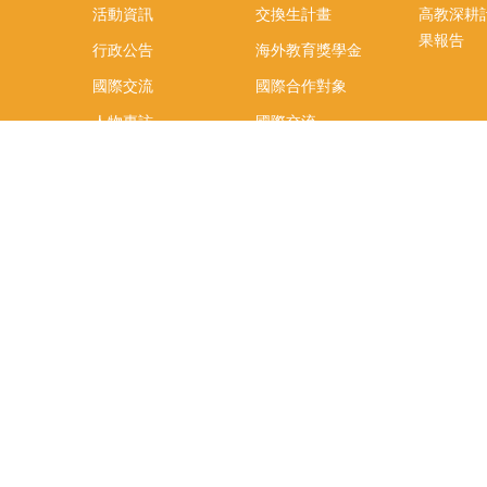
活動資訊
交換生計畫
高教深耕
果報告
行政公告
海外教育獎學金
國際交流
國際合作對象
人物專訪
國際交流
英語課程
社科院學生出國發表
學術論文補助
專區
/報名方
報導
社科院學