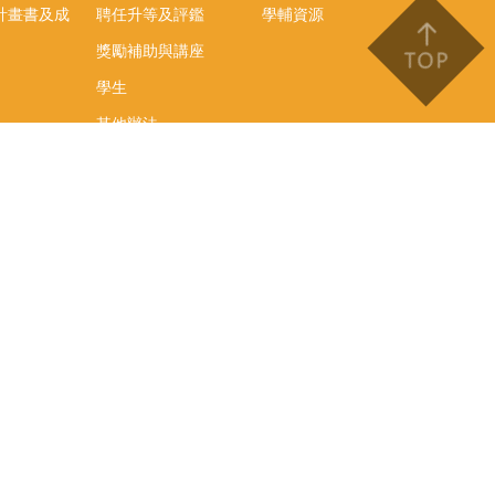
計畫書及成
聘任升等及評鑑
學輔資源
獎勵補助與講座
學生
其他辦法
文件下載
會議紀錄