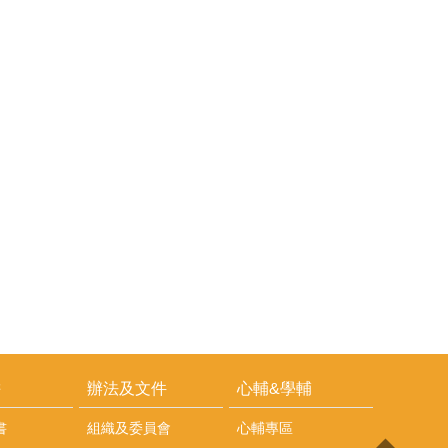
耕
辦法及文件
心輔&學輔
書
組織及委員會
心輔專區