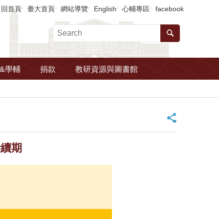
回首頁
臺大首頁
網站導覽
English
心輔專區
facebook
&學輔
捐款
教研資源與圖書館
_
者續期