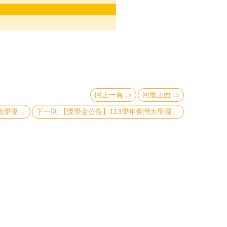
回上一頁
回最上面
上一則:【榮耀分享】本院112學年度教學優良教師得獎名單
下一則:【獎學金公告】113學年臺灣大學國際學位生各類獎學金 獲獎名單