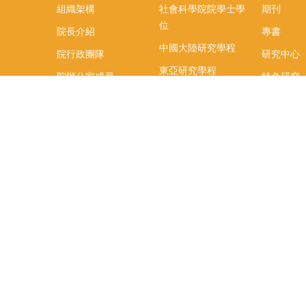
組織架構
社會科學院院學士學
期刊
位
院長介紹
專書
中國大陸研究學程
院行政團隊
研究中心
東亞研究學程
院辦公室成員
特色研究
頤賢講座
榮譽事蹟
研究團隊
在職專班
場地租借
聯絡我們
捐款
教研資源與圖書館
學生實習
如何捐款
教室設備使用說明
實習資訊
Qualtrics問卷調查平
實習週活動
台
式
辜振甫先生紀念圖書
實習活動
館
FB「臺大