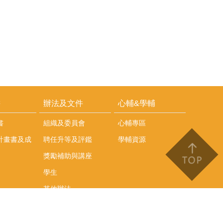
耕
辦法及文件
心輔&學輔
書
組織及委員會
心輔專區
計畫書及成
聘任升等及評鑑
學輔資源
獎勵補助與講座
學生
其他辦法
文件下載
會議紀錄