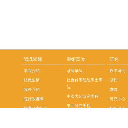
認識學院
學術單位
研究
本院介紹
系所單位
政策研究
組織架構
社會科學院院學士學
期刊
位
院長介紹
專書
中國大陸研究學程
院行政團隊
研究中心
東亞研究學程
院辦公室成員
特色研究
頤賢講座
榮譽事蹟
研究團隊
在職專班
場地租借