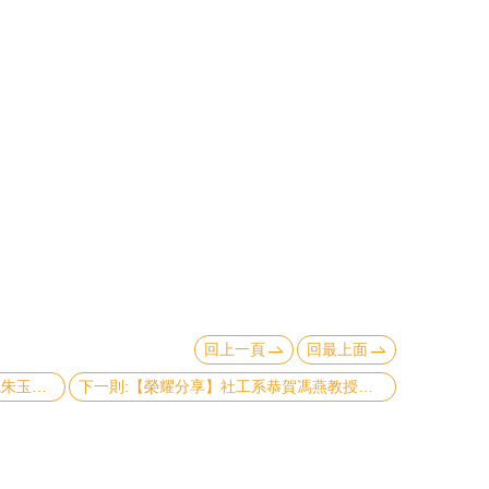
回上一頁
回最上面
上一則:【人事動態】新進教師 經濟系朱玉琦助理教授
下一則:【榮耀分享】社工系恭賀馮燕教授榮獲美國UIUC社會工作學院傑出校友獎