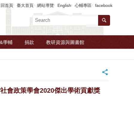
回首頁
臺大首頁
網站導覽
English
心輔專區
facebook
&學輔
捐款
教研資源與圖書館
_
社會政策學會2020傑出學術貢獻獎