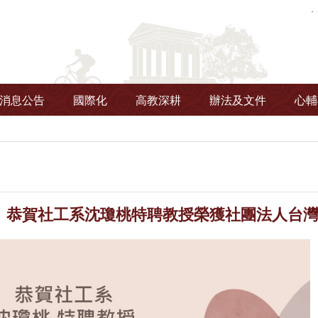
消息公告
國際化
高教深耕
辦法及文件
心輔
】恭賀社工系 沈瓊桃特聘教授榮獲社團法人台灣