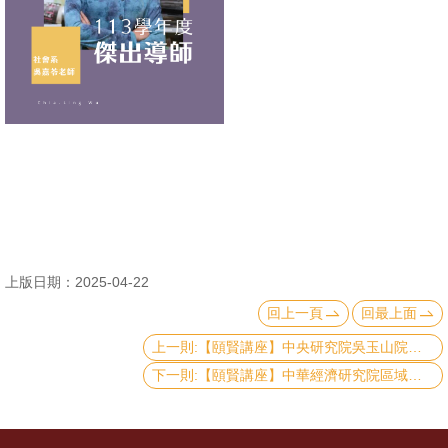
消
息
公
告
國
際
化
高
上版日期：2025-04-22
教
回上一頁
回最上面
深
耕
上一則:【頤賢講座】中央研究院吳玉山院士: 「川普主義的根源與影響：逐霸、重商與民粹」-2025.04.24
下一則:【頤賢講座】中華經濟研究院區域發展研究中心劉大年主任: 「從台灣看美中經貿衝突」-2025.04.17
辦
法
及