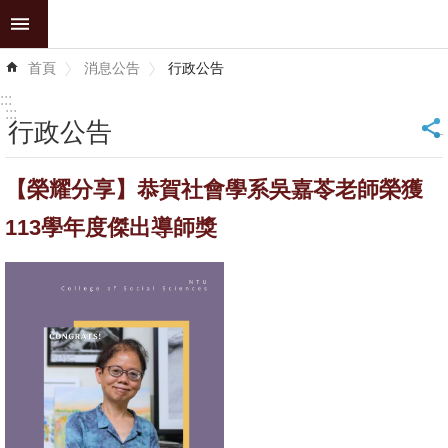
跳到主要內容區塊
進
首頁
消息公告
行政公告
階
搜
:::
尋
:::
行政公告
_
認
【榮耀分享】恭賀社會學系吳嘉苓老師榮獲
識
學
113學年度傑出導師獎
院
學
術
單
位
研
究