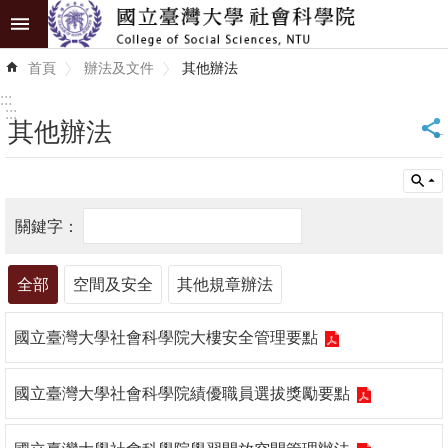
跳到主要內容區塊
進
首頁
辦法及文件
其他辦法
階
搜
:::
尋
:::
其他辦法
_
認
識
學
院
全部
空間及安全
其他規章辦法
學
術
國立臺灣大學社會科學院大樓安全管理要點
單
位
國立臺灣大學社會科學院績優職員選拔獎勵要點
研
究