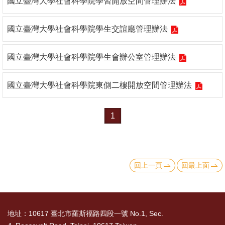
國立臺灣大學社會科學院學習開放空間管理辦法
消
國立臺灣大學社會科學院學生交誼廳管理辦法
息
公
國立臺灣大學社會科學院學生會辦公室管理辦法
告
國
國立臺灣大學社會科學院東側二樓開放空間管理辦法
際
化
1
高
教
深
回上一頁
回最上面
耕
辦
法
地址：10617 臺北市羅斯福路四段一號 No.1, Sec.
及