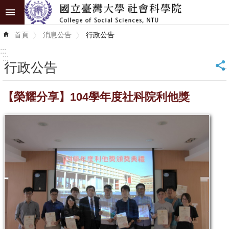
跳到主要內容區塊
進
首頁
消息公告
行政公告
階
搜
:::
尋
:::
行政公告
_
認
【榮耀分享】104學年度社科院利他獎
識
學
院
學
術
單
位
研
究