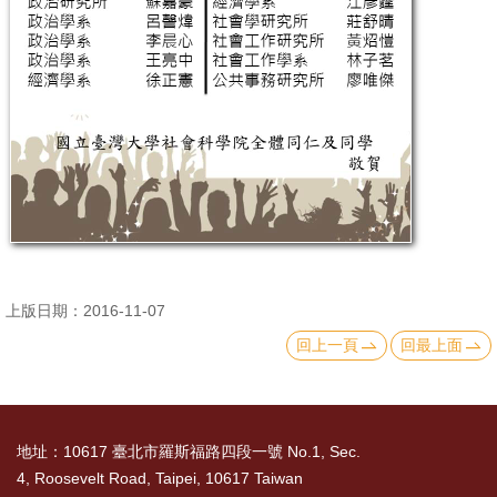
文
件
心
輔
&
學
輔
捐
款
上版日期：2016-11-07
回上一頁
回最上面
教
研
資
源
地址：10617 臺北市羅斯福路四段一號 No.1, Sec.
與
4, Roosevelt Road, Taipei, 10617 Taiwan
圖