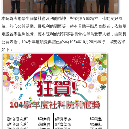
消
息
本院為表揚學生關懷社會及利他精神，對發揮互助精神、帶動良好風
公
氣、熱心公益活動、展現利他關懷等，確有具體事蹟及奉獻者，依校規
告
定設置學生利他獎。經本院利他獎評審委員會推舉為受獎人者，由院長
公開表揚，104學年度頒獎典禮已於本(105)年10月28日舉行，得獎名單
國
如下：
際
化
高
教
深
耕
辦
法
及