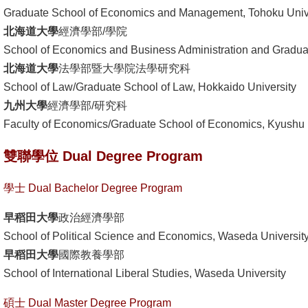
Graduate School of Economics and Management, Tohoku Univ
書
北海道大學
經濟學部/學院
館
School of Economics and Business Administration and Gradua
北海道大學
法學部暨大學院法學研究科
回
School of Law/Graduate School of Law, Hokkaido University
首
九州大學
經濟學部/研究科
頁
Faculty of Economics/Graduate School of Economics, Kyushu 
臺
雙聯學位 Dual Degree Program
大
首
學士 Dual Bachelor Degree Program
頁
早稻田大學
政治經濟學部
網
School of Political Science and Economics, Waseda Universit
站
早稻田大學
國際教養學部
導
School of International Liberal Studies, Waseda University
覽
碩士 Dual Master Degree Program