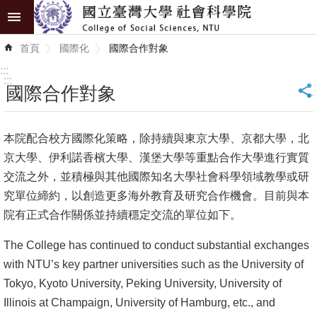
跳到主要內容區塊
進
首頁
國際化
國際合作對象
階
搜
:::
尋
:::
國際合作對象
_
認
識
本院配合校方國際化策略，除持續與東京大學、京都大學，北
學
京大學、伊利諾香檳大學、漢堡大學等重點合作大學進行實質
院
交流之外，並積極與其他國際知名大學社會科學領域教學或研
究單位締約，以創造更多海外教育及研究合作機會。目前與本
學
院有正式合作關係並持續穩定交流的單位如下。
術
單
The College has continued to conduct substantial exchanges
位
with NTU’s key partner universities such as the University of
Tokyo, Kyoto University, Peking University, University of
研
Illinois at Champaign, University of Hamburg, etc., and
究