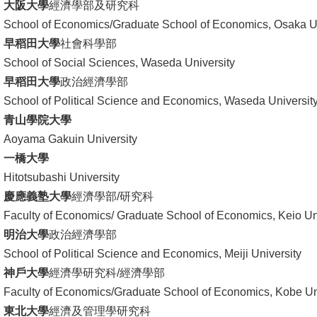
大阪大學
經濟學部及研究科
文
School of Economics/Graduate School of Economics, Osaka Un
件
早稻田大學
社會科學部
School of Social Sciences, Waseda University
心
早稻田大學
政治經濟學部
輔
School of Political Science and Economics, Waseda Universit
&
青山學院大學
學
Aoyama Gakuin University
輔
一橋大學
捐
Hitotsubashi University
款
慶應義塾大學
經濟學部/研究科
Faculty of Economics/ Graduate School of Economics, Keio Un
教
明治大學
政治經濟學部
研
School of Political Science and Economics, Meiji University
資
神戶大學
經濟學研究科/經濟學部
源
Faculty of Economics/Graduate School of Economics, Kobe Un
與
東北大學
經濟及管理學研究科
圖