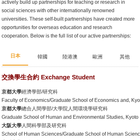
actively build up partnerships for teaching or research in
social sciences with other internationally renowned
消
universities. These self-built partnerships have created more
息
opportunities for overseas education and research
公
cooperation. Below is the full list of our active partnerships:
告
國
日本
韓國
陸港澳
歐洲
其他
際
化
交換學生合約 Exchange Student
高
教
京都大學
經濟學部/研究科
深
Faculty of Economics/Graduate School of Economics and, Kyot
耕
京都大學
總合人間學部/大學院人間環境學研究科
Graduate School of Human and Environmental Studies, Kyoto 
辦
大阪大學
人間科學部及研究科
法
School of Human Sciences/Graduate School of Human Science
及