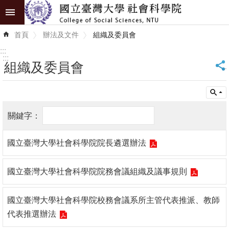
跳到主要內容區塊
進
首頁
辦法及文件
組織及委員會
階
搜
:::
尋
:::
組織及委員會
_
認
識
學
院
國立臺灣大學社會科學院院長遴選辦法
學
術
國立臺灣大學社會科學院院務會議組織及議事規則
單
位
國立臺灣大學社會科學院校務會議系所主管代表推派、教師
研
代表推選辦法
究