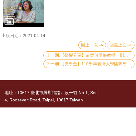
文
件
心
輔
上版日期：2021-04-14
&
回上一頁
回最上面
學
上一則:【榮耀分享】恭賀何明修教授、劉康慧副教授及謝志昇副教授榮獲109 年度科技部傑出研究獎
輔
下一則:【獎學金】110學年臺灣大學國際學位生各類獎學金續領/新領，即日起至5月7日受理申請
捐
款
地址：10617 臺北市羅斯福路四段一號 No.1, Sec.
教
4, Roosevelt Road, Taipei, 10617 Taiwan
研
資
TEL： 886-2-3366-8300
源
國立臺灣大學社會科學院 版權所有 Copyright ©
與
2015 College of Social Sciences, NTU. All Rights
圖