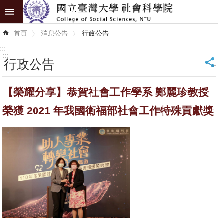
跳到主要內容區塊
進
首頁
消息公告
行政公告
階
搜
:::
尋
:::
行政公告
_
認
【榮耀分享】恭賀社會工作學系 鄭麗珍教授
識
學
榮獲 2021 年我國衛福部社會工作特殊貢獻獎
院
學
術
單
位
研
究