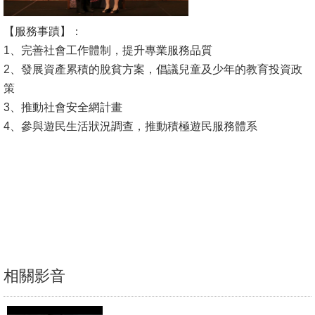
消
【服務事蹟】：
息
1、完善社會工作體制，提升專業服務品質
公
2、發展資產累積的脫貧方案，倡議兒童及少年的教育投資政
告
策
3、推動社會安全網計畫
國
4、參與遊民生活狀況調查，推動積極遊民服務體系
際
化
高
教
深
耕
辦
相關影音
法
及