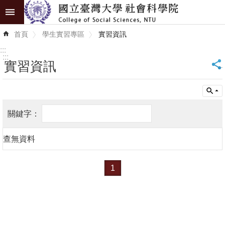
跳到主要內容區塊
進
首頁
學生實習專區
實習資訊
階
搜
:::
尋
:::
實習資訊
_
認
識
學
院
查無資料
學
術
1
單
位
研
究