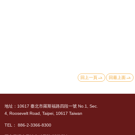
消
息
公
告
國
際
化
回上一頁
回最上面
高
教
深
耕
地址：10617 臺北市羅斯福路四段一號 No.1, Sec.
4, Roosevelt Road, Taipei, 10617 Taiwan
辦
法
TEL： 886-2-3366-8300
及