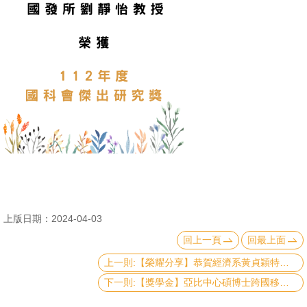
消
息
公
告
國
際
化
高
教
深
上版日期：2024-04-03
耕
回上一頁
回最上面
上一則:【榮耀分享】恭賀經濟系黃貞穎特聘教授榮獲中央研究院首屆「中研學者」。
辦
下一則:【獎學金】亞比中心碩博士跨國移地研究獎學金
法
及