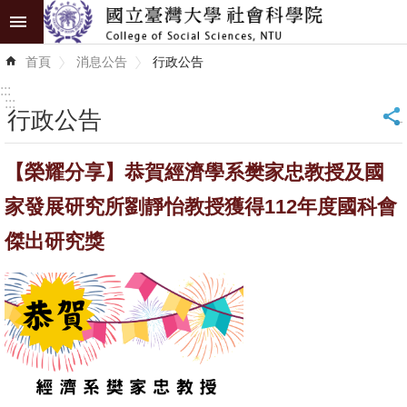
跳到主要內容區塊
進
首頁
消息公告
行政公告
階
搜
:::
尋
:::
行政公告
_
認
【榮耀分享】恭賀經濟學系樊家忠教授及國
識
學
家發展研究所劉靜怡教授獲得112年度國科會
院
傑出研究獎
學
術
單
位
研
究