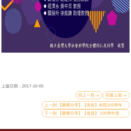
消
息
公
告
國
際
化
高
教
上版日期：2017-10-05
深
回上一頁
回最上面
耕
上一則:【榮耀分享】【恭賀】本院105學年度通過升等教師名錄
辦
下一則:【榮耀分享】【恭賀】 105學年度社科院教學優良教師名錄
法
及