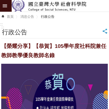
跳到主要內容區塊
進
首頁
消息公告
行政公告
階
搜
:::
尋
:::
行政公告
_
認
【榮耀分享】【恭賀】105學年度社科院兼任
識
學
教師教學優良教師名錄
院
學
術
單
位
研
究