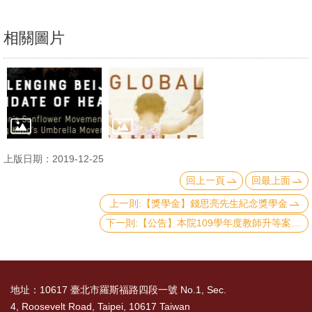
English
心
相關圖片
輔
專
區
facebook
上版日期：2019-12-25
回上一頁
回最上面
上一則:【獎學金】錢思亮先生紀念獎學金
下一則:【公告】本院109學年度教師升等案相關訊息
地址：10617 臺北市羅斯福路四段一號 No.1, Sec.
4, Roosevelt Road, Taipei, 10617 Taiwan