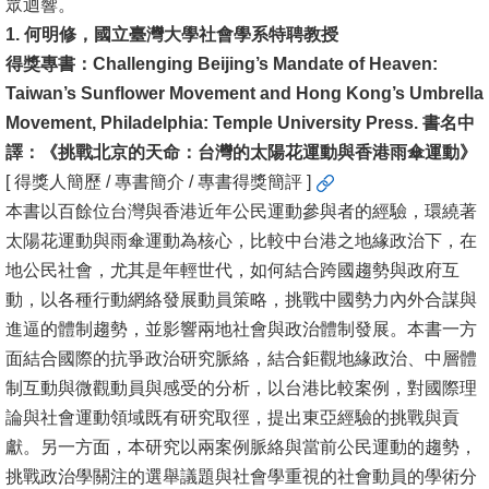
眾迴響。
1. 何明修，國立臺灣大學社會學系特聘教授
消
得獎專書：Challenging Beijing’s Mandate of Heaven:
息
Taiwan’s Sunflower Movement and Hong Kong’s Umbrella
公
Movement, Philadelphia: Temple University Press. 書名中
告
譯：《挑戰北京的天命：台灣的太陽花運動與香港雨傘運動》
國
[ 得獎人簡歷 / 專書簡介 / 專書得獎簡評 ]
際
本書以百餘位台灣與香港近年公民運動參與者的經驗，環繞著
化
太陽花運動與雨傘運動為核心，比較中台港之地緣政治下，在
地公民社會，尤其是年輕世代，如何結合跨國趨勢與政府互
高
動，以各種行動網絡發展動員策略，挑戰中國勢力內外合謀與
教
進逼的體制趨勢，並影響兩地社會與政治體制發展。本書一方
深
面結合國際的抗爭政治研究脈絡，結合鉅觀地緣政治、中層體
耕
制互動與微觀動員與感受的分析，以台港比較案例，對國際理
論與社會運動領域既有研究取徑，提出東亞經驗的挑戰與貢
辦
獻。另一方面，本研究以兩案例脈絡與當前公民運動的趨勢，
法
挑戰政治學關注的選舉議題與社會學重視的社會動員的學術分
及