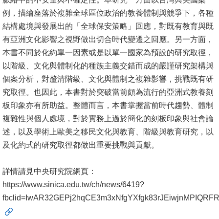
書
例，描繪座落於複雜全球區位政治的教養體制與競爭下，各種
館
結構處境與發展出的「全球保安策略」回應，對既有教育與既
有亞洲文化影響之視野做出切合時代變遷之回應。另一方面，
回
本書不同於化約單一因素或是以單一國家為預設的研究取徑，
首
以階級、文化與體制化的種族主義交錯而成的嚴謹研究架構與
頁
個案分析，對釐清階級、文化與體制之複雜影響，挑戰既有研
究取徑。也因此，本書對於突破當前頗為流行的亞洲式教養刻
臺
板印象亦有所助益。整體而言，本書掌握當前時代趨勢、體制
大
複雜性與個人處境，對於實務上過於簡化的刻板印象與社會論
首
述，以及學術上歐美之移民文化與教育、階級與教育研究，以
頁
及化約式的研究取徑都做出重要挑戰與貢獻。
網
詳情請見中央研究院網頁：
站
https://www.sinica.edu.tw/ch/news/6419?
導
fbclid=IwAR32GEPj2hqCE3m3xNfgYXfgk83rJEiwjnMPIQ
覽