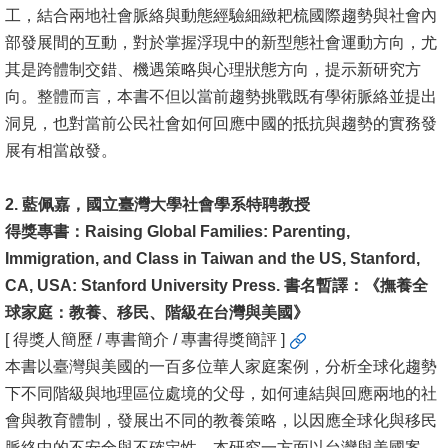
工，結合兩地社會脈絡與動態經驗細緻耙梳國際趨勢與社會內
文
部發展間的互動，對於掌握浮現中的新型態社會運動方向，尤
件
其是跨體制交錯、機遇策略與心理狀態方向，提示新研究方
心
向。整體而言，本書不但以當前趨勢挑戰既有學術脈絡並提出
輔
洞見，也對當前公民社會如何回應中國的抵抗與趨勢的實務發
&
展有相當啟發。
學
輔
2. 藍佩嘉，國立臺灣大學社會學系特聘教授
得獎專書：Raising Global Families: Parenting,
捐
Immigration, and Class in Taiwan and the US, Stanford,
款
CA, USA: Stanford University Press. 書名暫譯：《撫養全
教
球家庭：教養、移民、階級在台灣與美國》
研
[ 得獎人簡歷 / 專書簡介 / 專書得獎簡評 ]
資
本書以臺灣與美國的一百多位華人家庭案例，分析全球化趨勢
源
下不同階級與地理區位處境的父母，如何連結與回應兩地的社
與
會與教育體制，發展出不同的教養策略，以因應全球化與移民
圖
脈絡中的不安全與不確定性。本研究一方面以台灣與美國案