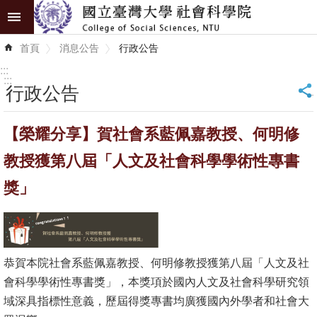
跳到主要內容區塊
進
首頁
消息公告
行政公告
階
搜
:::
尋
:::
行政公告
_
認
【榮耀分享】賀社會系藍佩嘉教授、何明修
識
學
教授獲第八屆「人文及社會科學學術性專書
院
獎」
學
術
單
位
恭賀本院社會系藍佩嘉教授、何明修教授獲第八屆「人文及社
會科學學術性專書獎」，本獎項於國內人文及社會科學研究領
研
域深具指標性意義，歷屆得獎專書均廣獲國內外學者和社會大
究