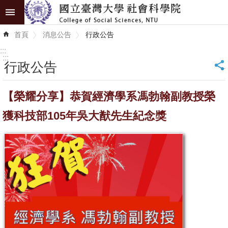
跳到主要內容區塊
進
首頁
消息公告
行政公告
階
搜
:::
尋
:::
行政公告
_
認
【榮耀分享】恭賀經濟學系馮勃翰副教授榮
識
學
獲科技部105年吳大猷先生紀念獎
院
學
術
單
位
研
究