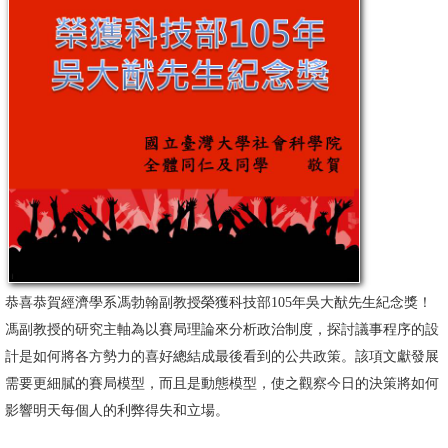
消
息
公
告
國
際
化
高
教
恭喜恭賀經濟學系馮勃翰副教授榮獲科技部105年吳大猷先生紀念獎！
深
馮副教授的研究主軸為以賽局理論來分析政治制度，探討議事程序的設
耕
計是如何將各方勢力的喜好總結成最後看到的公共政策。該項文獻發展
需要更細膩的賽局模型，而且是動態模型，使之觀察今日的決策將如何
辦
影響明天每個人的利弊得失和立場。
法
及