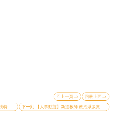
回上一頁
回最上面
上一則:【榮耀分享】恭賀社工系 沈瓊桃特聘教授榮獲社團法人台灣社會政策學會2020傑出學術貢獻獎
下一則:【人事動態】新進教師 政治系張貴閔助理教授