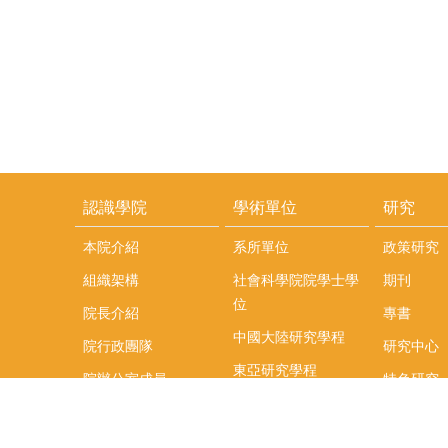
認識學院
學術單位
研究
本院介紹
系所單位
政策研究
組織架構
社會科學院院學士學
期刊
位
院長介紹
專書
中國大陸研究學程
院行政團隊
研究中心
東亞研究學程
院辦公室成員
特色研究
頤賢講座
榮譽事蹟
研究團隊
在職專班
場地租借