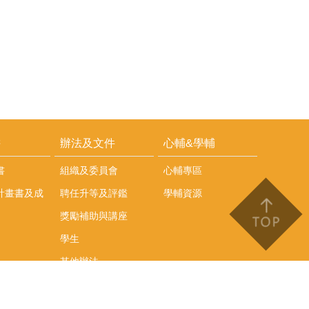
耕
辦法及文件
心輔&學輔
書
組織及委員會
心輔專區
計畫書及成
聘任升等及評鑑
學輔資源
獎勵補助與講座
學生
其他辦法
文件下載
會議紀錄