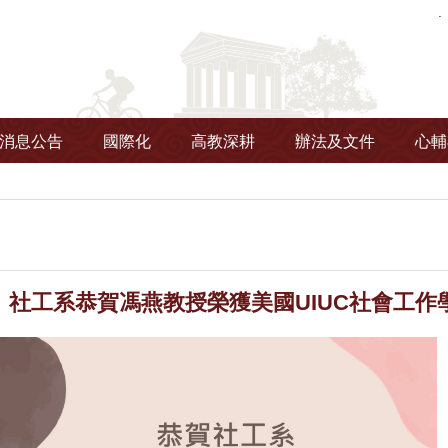
消息公告
國際化
高教深耕
辦法及文件
心輔
】社工系恭賀馮燕教授榮獲美國UIUC社會工作