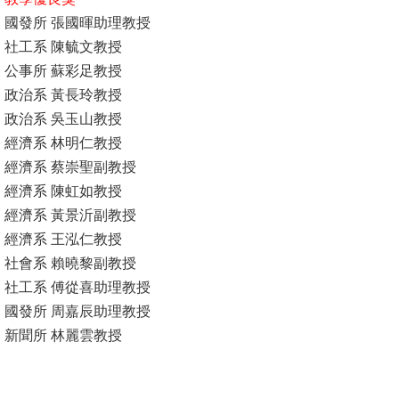
國發所 張國暉助理教授
消
社工系 陳毓文教授
息
公事所 蘇彩足教授
公
政治系 黃長玲教授
告
政治系 吳玉山教授
經濟系 林明仁教授
國
經濟系 蔡崇聖副教授
際
經濟系 陳虹如教授
化
經濟系 黃景沂副教授
高
經濟系 王泓仁教授
教
社會系 賴曉黎副教授
深
社工系 傅從喜助理教授
耕
國發所 周嘉辰助理教授
新聞所 林麗雲教授
辦
法
及