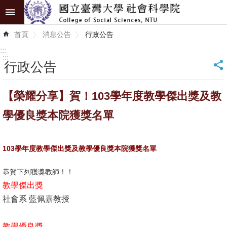
跳到主要內容區塊
進
首頁
消息公告
行政公告
階
搜
:::
尋
:::
行政公告
_
認
【榮耀分享】賀！103學年度教學傑出獎及教
識
學
學優良獎本院獲獎名單
院
學
103學年度教學傑出獎及教學優良獎本院獲獎名單
術
恭賀下列獲獎教師！！
單
教學傑出獎
位
社會系 藍佩嘉教授
研
究
教學優良獎