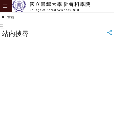
跳到主要內容區塊
進
首頁
階
搜
:::
尋
:::
站內搜尋
_
認
識
學
院
學
術
單
位
研
究