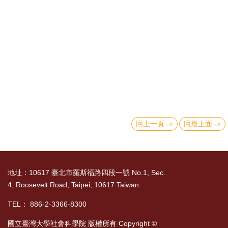
消
息
公
告
國
際
化
回上一頁
回最上面
高
教
深
地址：10617 臺北市羅斯福路四段一號 No.1, Sec.
耕
4, Roosevelt Road, Taipei, 10617 Taiwan
辦
TEL： 886-2-3366-8300
法
及
國立臺灣大學社會科學院 版權所有 Copyright ©