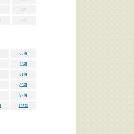
期
48期
期
56期
65期
73期
81期
89期
97期
期
105期