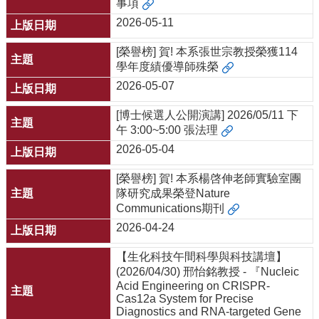
事項
友
2026-05-11
會
動
[榮譽榜] 賀! 本系張世宗教授榮獲114
態
學年度績優導師殊榮
常
2026-05-07
用
資
[博士候選人公開演講] 2026/05/11 下
源
午 3:00~5:00 張法理
2026-05-04
下
載
[榮譽榜] 賀! 本系楊啓伸老師實驗室團
中
隊研究成果榮登Nature
心
Communications期刊
捐
2026-04-24
款
專
【生化科技午間科學與科技講壇】
區
(2026/04/30) 邢怡銘教授 - 『Nucleic
Acid Engineering on CRISPR-
Cas12a System for Precise
Diagnostics and RNA-targeted Gene