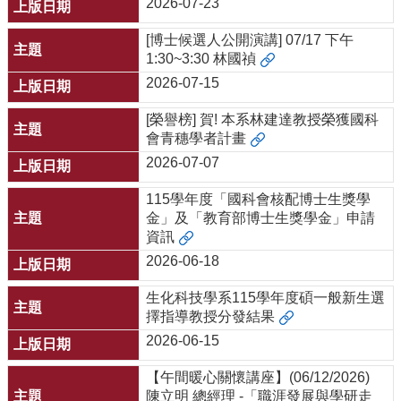
資
2026-07-23
源
[博士候選人公開演講] 07/17 下午
下
1:30~3:30 林國禎
載
2026-07-15
中
心
[榮譽榜] 賀! 本系林建達教授榮獲國科
會青穗學者計畫
捐
款
2026-07-07
專
115學年度「國科會核配博士生獎學
區
金」及「教育部博士生獎學金」申請
回
資訊
首
2026-06-18
頁
臺
生化科技學系115學年度碩一般新生選
大
擇指導教授分發結果
首
2026-06-15
頁
【午間暖心關懷講座】(06/12/2026)
生
陳立明 總經理 -「職涯發展與學研走
科