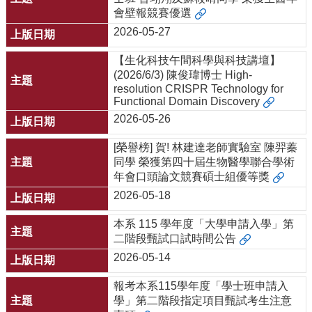
會壁報競賽優選
系
2026-05-27
所
師
【生化科技午間科學與科技講壇】
資
(2026/6/3) 陳俊瑋博士 High-
resolution CRISPR Technology for
高
Functional Domain Discovery
中
2026-05-26
生
專
[榮譽榜] 賀! 林建達老師實驗室 陳羿蓁
區
同學 榮獲第四十屆生物醫學聯合學術
年會口頭論文競賽碩士組優等獎
大
學
2026-05-18
部
本系 115 學年度「大學申請入學」第
碩
二階段甄試口試時間公告
博
2026-05-14
士
班
報考本系115學年度「學士班申請入
學」第二階段指定項目甄試考生注意
系