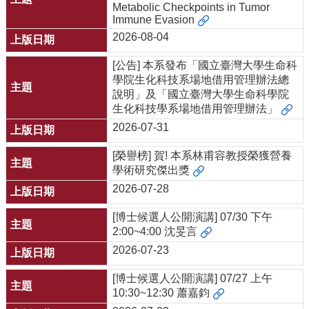
中
Metabolic Checkpoints in Tumor
生
Immune Evasion
專
2026-08-04
區
[公告] 本系發布「國立臺灣大學生命科
大
學院生化科技系場地借用管理辦法總
學
說明」及「國立臺灣大學生命科學院
部
生化科技學系場地借用管理辦法」
碩
2026-07-31
博
士
[榮譽榜] 賀! 本系林甫容教授榮獲營養
班
學術研究傑出獎
2026-07-28
系
友
[博士候選人公開演講] 07/30 下午
會
2:00~4:00 沈旻言
動
2026-07-23
態
[博士候選人公開演講] 07/27 上午
常
10:30~12:30 蕭嘉鈞
用