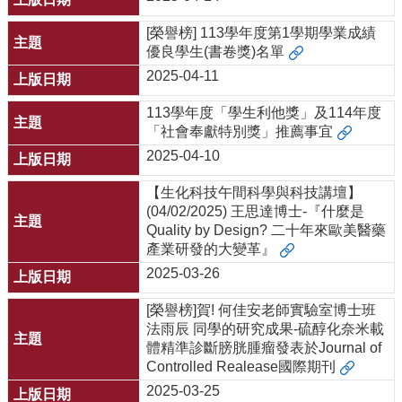
[榮譽榜] 113學年度第1學期學業成績
優良學生(書卷獎)名單
2025-04-11
113學年度「學生利他獎」及114年度
「社會奉獻特別獎」推薦事宜
2025-04-10
【生化科技午間科學與科技講壇】
(04/02/2025) 王思達博士-『什麼是
Quality by Design? 二十年來歐美醫藥
產業研發的大變革』
2025-03-26
[榮譽榜]賀! 何佳安老師實驗室博士班
法雨辰 同學的研究成果-硫醇化奈米載
體精準診斷膀胱腫瘤發表於Journal of
Controlled Realease國際期刊
2025-03-25