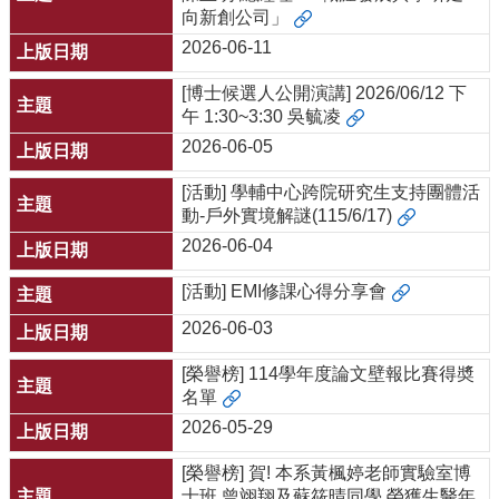
向新創公司」
院
首
2026-06-11
頁
[博士候選人公開演講] 2026/06/12 下
網
午 1:30~3:30 吳毓凌
站
導
2026-06-05
覽
[活動] 學輔中心跨院研究生支持團體活
聯
動-戶外實境解謎(115/6/17)
絡
資
2026-06-04
訊
[活動] EMI修課心得分享會
English
2026-06-03
公
佈
[榮譽榜] 114學年度論文壁報比賽得奬
欄
名單
學
2026-05-29
系
簡
[榮譽榜] 賀! 本系黃楓婷老師實驗室博
介
士班 曾翊翔及蘇筱晴同學 榮獲生醫年