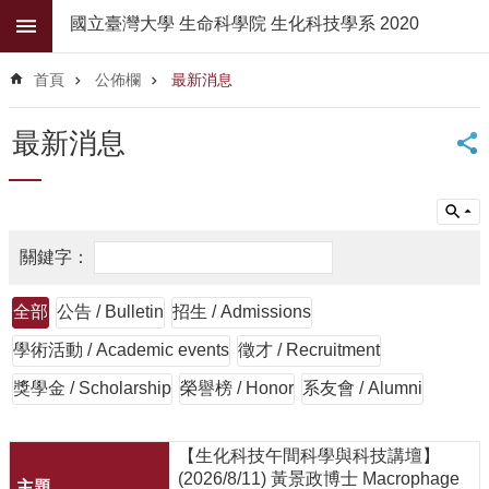
跳到主要內容區塊
國立臺灣大學 生命科學院 生化科技學系 2020
進
階
首頁
公佈欄
最新消息
搜
尋
最新消息
公
佈
欄
學
系
簡
全部
公告 / Bulletin
招生 / Admissions
介
學術活動 / Academic events
徵才 / Recruitment
系
所
獎學金 / Scholarship
榮譽榜 / Honor
系友會 / Alumni
師
資
【生化科技午間科學與科技講壇】
高
(2026/8/11) 黃景政博士 Macrophage