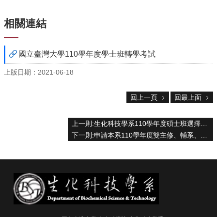
中
生
相關連結
專
區
大
國立臺灣大學110學年度學士班轉學考試
學
部
上版日期：2021-06-18
碩
回上一頁
回最上面
博
士
班
上一則:生化科技學系110學年度碩士班選擇指導教授分發結果(更新)
下一則:申請本系110學年度雙主修、輔系、跨校輔系繳交審查資料方式變動
系
友
會
動
態
常
用