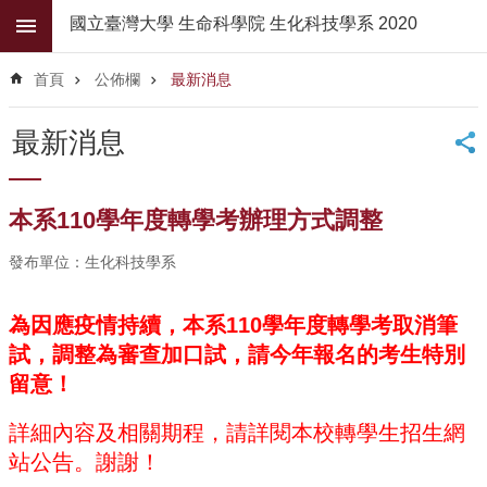
跳到主要內容區塊
國立臺灣大學 生命科學院 生化科技學系 2020
進
階
首頁
公佈欄
最新消息
搜
尋
最新消息
公
佈
欄
本系110學年度轉學考辦理方式調整
學
發布單位：生化科技學系
系
簡
介
為因應疫情持續，本系110學年度轉學考取消筆
試，調整為審查加口試，請今年報名的考生特別
系
所
留意！
師
資
詳細內容及相關期程，請詳閱本校轉學生招生網
站公告。謝謝！
高