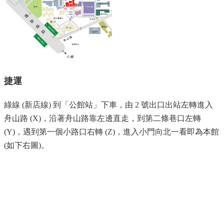
中
生
專
區
大
學
部
捷運
碩
博
綠線 (新店線) 到「公館站」下車，由 2 號出口出站左轉進入
士
舟山路 (X)，沿著舟山路靠左邊直走，到第二條巷口左轉
班
(Y)，遇到第一個小路口右轉 (Z)，進入小門向北一看即為本館
系
(如下右圖)。
友
會
動
態
常
用