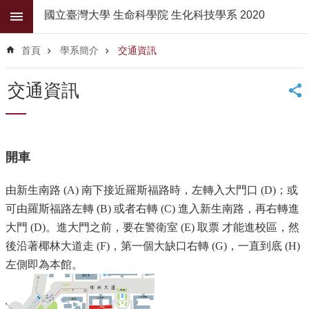
跳到主要內容區塊
國立臺灣大學 生命科學院 生化科技學系 2020
進
階
首頁
學系簡介
交通資訊
搜
尋
交通資訊
公
佈
欄
開車
學
系
簡
由新生南路 (A) 南下接近羅斯福路時，左轉入大門口 (D)；或
介
可由羅斯福路左轉 (B) 或者右轉 (C) 進入新生南路，再右轉進
系
大門 (D)。進大門之前，要在警衛室 (E) 取票 才能進校區，然
所
後沿著椰林大道走 (F)，第一個大缺口右轉 (G)，一直到底 (H)
師
左側即為本館。
資
高