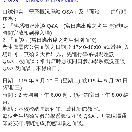
中
生
口試包含「學系概況座談 Q&A」及「面談」，進行順
專
序為：
區
1. 「學系概況座談 Q&A」(當日應出席之考生請按規定
大
時間完成報到後入場)
學
2. 「面談」(當日應出席之考生個別面談)
部
考生僅需依公告面談之日期於 17:40-18:00 完成報到入
場即可，無須 2 天都出席。先進行學系概況座談
碩
博
Q&A，後面談；惟出席時必須同日參加學系概況座談
士
Q&A 及面談，不得跨日。
班
日期：115 年 5 月 19 日 (星期二) 或115 年 5 月 20 日
系
(星期三)
友
時間：2 天均自下午 6:00 起，預計約當日下午 8:00 結
會
束。
動
地點：本校校總區農化館、農化新館教室。
態
每位考生均須先參加學系概況座談 Q&A，再依現場通
常
知於安排時間完成指定試場之面談。
用