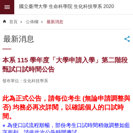
跳到主要內容區塊
國立臺灣大學 生命科學院 生化科技學系 2020
進
階
首頁
公佈欄
最新消息
搜
尋
最新消息
公
佈
欄
本系 115 學年度「大學申請入學」第二階段
學
甄試口試時間公告
系
簡
發布單位：生化科技學系
介
此為正式公告，請每位考生 (
無論申請調整與
系
所
否
) 均務必再次詳閱，以確認個人的口試時
師
間。
資
※ 為使口試流程順暢，部份考生口試時間稍做調整如藍
高
字所列，請依此次公告時間應試。