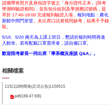
資
請攜帶有照片及身份證字號之「身分證件正本」(與考
源
學測時驗證相同)，並告知分組別及學測應試號碼，
提
早於 17:40-18:00 完成報到驗證入場
，
報到地點：農化
下
載
新館中間門穿堂
。未出席口試者視同缺考，結果不予錄
中
取。
心
5/19、5/20 兩天為上課上班日，懇請於報到時間再進
捐
入館舍。若有配戴口罩需求者，請自備口罩。
款
專
歡迎陪考家長一同出席「學系概況座談 Q&A」。
區
回
相關檔案
首
頁
臺
115口試時間表(正式公告)1150515
大
首
pdf(169.47 KB)
頁
生
科