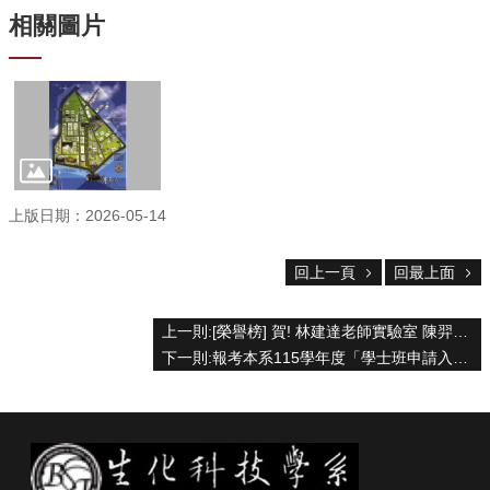
院
相關圖片
首
頁
網
站
導
覽
聯
絡
上版日期：2026-05-14
資
訊
回上一頁
回最上面
English
公
上一則:[榮譽榜] 賀! 林建達老師實驗室 陳羿蓁同學 榮獲第四十屆生物醫學聯合學術年會口頭論文競賽碩士組優等獎
佈
下一則:報考本系115學年度「學士班申請入學」第二階段指定項目甄試考生注意事項
欄
學
系
簡
介