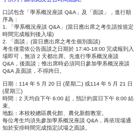
中
生
口試包含「學系概況座談 Q&A」及「面談」，進行順
專
序為：
區
1. 「學系概況座談 Q&A」(當日應出席之考生請按規定
大
時間完成報到後入場)
學
2. 「面談」(當日應出席之考生個別面談)
部
考生僅需依公告面談之日期於 17:40-18:00 完成報到入
場即可，無須 2 天都出席。先進行學系概況座談
碩
博
Q&A，後面談；惟出席時必須同日參加學系概況座談
士
Q&A 及面談，不得跨日。
班
日期：114 年 5 月 20 日 (星期二) 或114 年 5 月 21 日
系
(星期三)
友
時間：2 天均自下午 6:00 起，預計約當日下午 8:00 結
會
束。
動
地點：本校校總區農化館、農化新館教室。
態
每位考生均須先參加學系概況座談 Q&A，再依現場通
常
知於安排時間完成指定試場之面談。
用