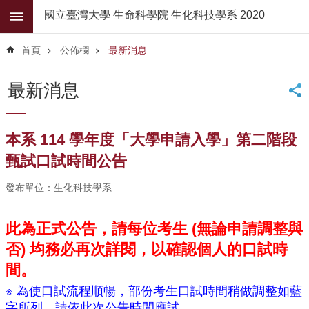
跳到主要內容區塊
國立臺灣大學 生命科學院 生化科技學系 2020
進
階
首頁
公佈欄
最新消息
搜
尋
最新消息
公
佈
欄
本系 114 學年度「大學申請入學」第二階段
學
甄試口試時間公告
系
簡
發布單位：生化科技學系
介
此為正式公告，請每位考生 (
無論申請調整與
系
所
否
) 均務必再次詳閱，以確認個人的口試時
師
間。
資
※ 為使口試流程順暢，部份考生口試時間稍做調整如藍
高
字所列，請依此次公告時間應試。