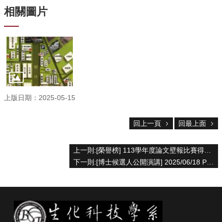
院
相關圖片
首
頁
網
站
導
覽
聯
絡
上版日期：2025-05-15
資
訊
回上一頁
回最上面
English
公
上一則:[榮譽榜] 113學年度論文壁報比賽得奬名單
佈
下一則:[博士候選人公開演講] 2025/06/18 PM 1:00~3:00 石政弘
欄
學
系
簡
介