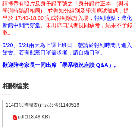
資
請攜帶有照片及身份證字號之「身分證件正本」(與考
源
學測時驗證相同)，並告知分組別及學測應試號碼，
提
早於 17:40-18:00 完成報到驗證入場
，
報到地點：農化
下
載
新館中間門穿堂
。未出席口試者視同缺考，結果不予錄
中
取。
心
5/20、5/21兩天為上課上班日，懇請於報到時間再進入
捐
館舍。若有配戴口罩需求者，請自備口罩。
款
專
歡迎陪考家長一同出席「學系概況座談 Q&A」。
區
回
相關檔案
首
頁
臺
114口試時間表(正式公告)1140516
大
首
pdf(118.48 KB)
頁
生
科