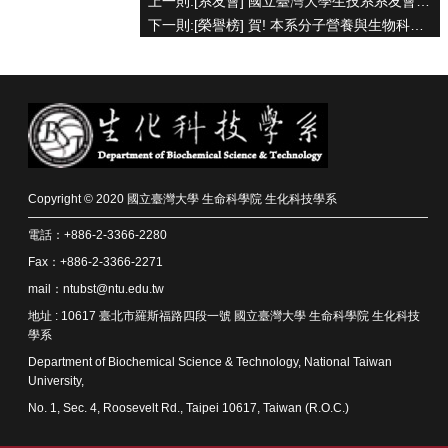
上一則:[系友會] 國立臺灣大學生技系系友會會員大會暨演講會
下一則:[榮譽榜] 賀! 本系分子營養與生物科技研究室林甫容副教授，指導本系江忠霖及陳盈方等研究生，發表科研成果於 The FASEB Journal 國際期刊
系
所
師
資
高
中
生
專
Copyright © 2020 國立臺灣大學 生命科學院 生化科技學系
區
電話：+886-2-3366-2280
大
Fax：+886-2-3366-2271
學
mail：ntubst@ntu.edu.tw
部
地址 : 10617 臺北市羅斯福路四段一號 國立臺灣大學 生命科學院 生化科技
學系
碩
博
Department of Biochemical Science & Technology, National Taiwan
士
University,
班
No. 1, Sec. 4, Roosevelt Rd., Taipei 10617, Taiwan (R.O.C.)
系