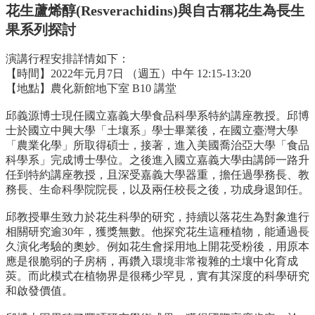
中
花生蘆烯醇(Resverachidins)與自古稱花生為長生
生
果系列探討
專
區
演講行程安排詳情如下：
大
【時間】2022年元月7日 （週五）中午 12:15-13:20
學
【地點】農化新館地下室 B10 講堂
部
邱義源博士現任國立嘉義大學食品科學系特約講座教授。邱博
碩
士於國立中興大學「土壤系」學士畢業後，在國立臺灣大學
博
「農業化學」所取得碩士，接著，進入美國喬治亞大學「食品
士
科學系」完成博士學位。之後進入國立嘉義大學由講師一路升
班
任到特約講座教授，且深受嘉義大學器重，擔任過學務長、教
務長、生命科學院院長，以及兩任校長之後，功成身退卸任。
系
友
邱教授畢生致力於花生科學的研究，持續以落花生為對象進行
會
相關研究逾30年，獲獎無數。他探究花生這種植物，能通過長
動
久演化考驗的奧妙。例如花生會採用地上開花受粉後，用原本
態
應是很脆弱的子房柄，再鑽入環境非常複雜的土壤中化育成
莢。而此模式在植物界是很稀少罕見，實有其深度的科學研究
常
和啟發價值。
用