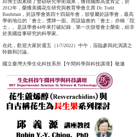
資
邱博士因累積了豐碩研究學術成果，獲得國際高度肯定，於
源
2012年，榮獲美國花生研究與教育學會主席 Dr. Todd
Bauhman，於該學會第四十四屆年會，頒發屬於該學會，最高
下
學術地位的「會士」獎牌一面。而該協會的「會士」亦稱「院
載
士」。是該學會44年來打破紀錄，第一次頒發會士榮銜，給非
中
於美國從事研究的科學家。
心
在此，歡迎大家於週五（1/7/2022）中午，蒞臨參與此演講之
捐
聆聽和討論。
款
專
國立臺灣大學生化科技系所【午間科學與科技講壇】敬邀
區
回
首
頁
臺
大
首
頁
生
科