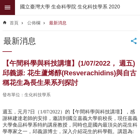
跳到主要內容區塊
國立臺灣大學 生命科學院 生化科技學系 2020
進
階
首頁
公佈欄
最新消息
搜
尋
最新消息
公
佈
欄
【午間科學與科技講壇】(1/07/2022， 週五)
學
邱義源: 花生蘆烯醇(Resverachidins)與自古
系
稱花生為長生果系列探討
簡
介
發布單位：生化科技學系
系
所
週五，元月7日（1/07/2022）的【午間科學與科技講壇】，感
師
謝林建達老師的安排，邀請到國立嘉義大學前校長，現任嘉義
資
大學食品科學系特約講座教授，同時也是國內最頂尖的花生科
學專家之一，邱義源博士，深入介紹花生的科學觀。講題為:
高