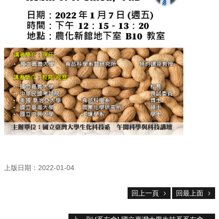
院
首
頁
網
站
導
覽
聯
絡
資
訊
English
公
佈
上版日期：2022-01-04
欄
學
回上一頁
回最上面
系
簡
介