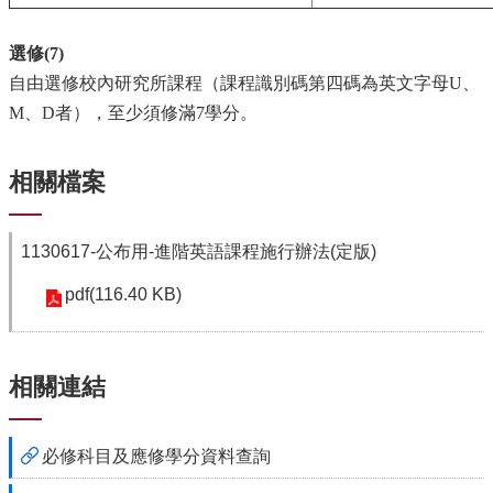
系
選修
(7)
所
自由選修校內研究所課程（課程識別碼第四碼為英文字母U、
師
資
M、D者），至少須修滿7學分。
高
中
相關檔案
生
專
區
1130617-公布用-進階英語課程施行辦法(定版)
大
pdf(116.40 KB)
學
部
碩
相關連結
博
士
班
必修科目及應修學分資料查詢
系