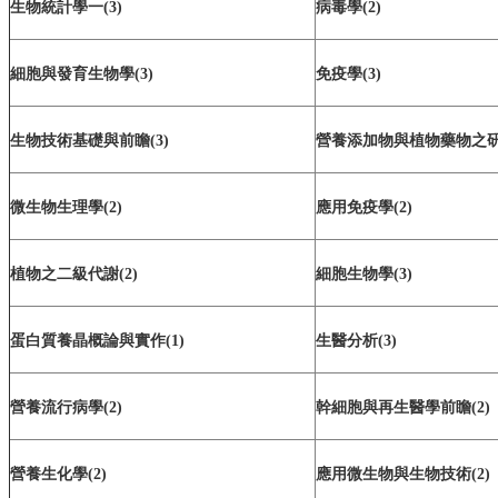
生物統計學一(3)
病毒學(2)
院
首
頁
細胞與發育生物學(3)
免疫學(3)
網
站
生物技術基礎與前瞻(3)
營養添加物與植物藥物之研發
導
覽
聯
微生物生理學(2)
應用免疫學(2)
絡
資
訊
植物之二級代謝(2)
細胞生物學(3)
English
公
蛋白質養晶概論與實作(1)
生醫分析(3)
佈
欄
營養流行病學(2)
幹細胞與再生醫學前瞻(2)
學
系
簡
營養生化學(2)
應用微生物與生物技術(2)
介