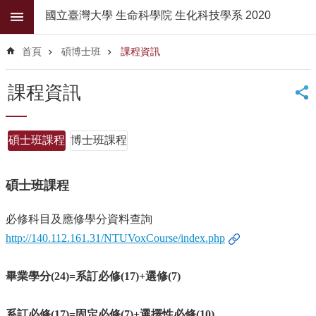
跳到主要內容區塊
國立臺灣大學 生命科學院 生化科技學系 2020
進
階
首頁
碩博士班
課程資訊
搜
尋
課程資訊
公
佈
欄
碩士班課程
博士班課程
學
系
碩士班課程
簡
介
必修科目及應修學分資料查詢
系
http://140.112.161.31/NTUVoxCourse/index.php
所
師
畢業學分
(24)=
系訂必修
(17)+
選修
(7)
資
高
系訂必修
(17)=固定必修
(7)+選擇性必修(10)