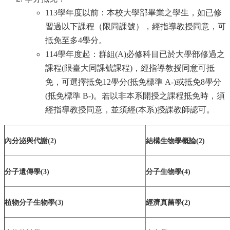
資
源
113學年度以前：本校大學部畢業之學生，如已修
習過以下課程（限同課號），經指導教授同意，可
下
抵免至多4學分。
載
中
114學年度起：群組(A)必修科目已於大學部修過之
心
課程(限臺大同課號課程)，經指導教授同意可抵
免，可選擇抵免12學分(抵免標準 A-)或抵免8學分
捐
款
(抵免標準 B-)。若以非本系開授之課程抵免時，須
專
經指導教授同意，並須經(本系)授課教師認可。
區
回
內分泌與代謝(2)
結構生物學概論(2)
首
頁
臺
分子遺傳學(3)
分子生物學(4)
大
首
植物分子生物學(3)
經濟真菌學(2)
頁
生
科