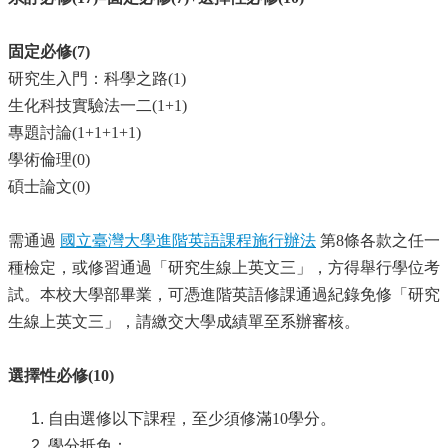
中
生
專
固定必修(7)
區
研究生入門：科學之路(1)
大
生化科技實驗法一二(1+1)
學
專題討論(1+1+1+1)
部
學術倫理(0)
碩
碩士論文(0)
博
士
需通過
國立臺灣大學進階英語課程施行辦法
第8條各款之任一
班
種檢定，或修習通過「研究生線上英文三」，方得舉行學位考
系
試。本校大學部畢業，可憑進階英語修課通過紀錄免修「研究
友
生線上英文三」，請繳交大學成績單至系辦審核。
會
動
態
選擇性必修(10)
常
自由選修以下課程，至少須修滿10學分。
用
學分抵免：