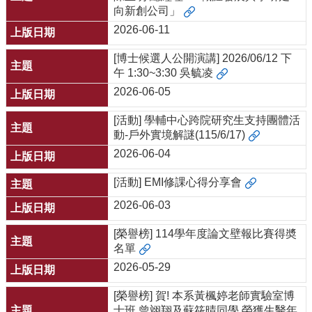
向新創公司」
院
首
2026-06-11
頁
[博士候選人公開演講] 2026/06/12 下
網
午 1:30~3:30 吳毓凌
站
導
2026-06-05
覽
[活動] 學輔中心跨院研究生支持團體活
聯
動-戶外實境解謎(115/6/17)
絡
資
2026-06-04
訊
[活動] EMI修課心得分享會
English
2026-06-03
公
佈
[榮譽榜] 114學年度論文壁報比賽得奬
欄
名單
學
2026-05-29
系
簡
[榮譽榜] 賀! 本系黃楓婷老師實驗室博
介
士班 曾翊翔及蘇筱晴同學 榮獲生醫年