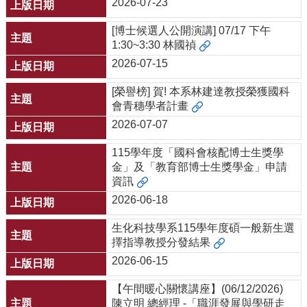
資
2026-07-23
源
[博士候選人公開演講] 07/17 下午
下
1:30~3:30 林國禎
載
2026-07-15
中
心
[榮譽榜] 賀! 本系林建達教授榮獲國科
會青穗學者計畫
捐
款
2026-07-07
專
115學年度「國科會核配博士生獎學
區
金」及「教育部博士生獎學金」申請
回
資訊
首
2026-06-18
頁
臺
生化科技學系115學年度碩一般新生選
大
擇指導教授分發結果
首
2026-06-15
頁
【午間暖心關懷講座】(06/12/2026)
生
陳立明 總經理 -「職涯發展與學研走
科