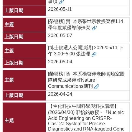
事項
友
2026-05-11
會
動
[榮譽榜] 賀! 本系張世宗教授榮獲114
態
學年度績優導師殊榮
常
2026-05-07
用
資
[博士候選人公開演講] 2026/05/11 下
源
午 3:00~5:00 張法理
2026-05-04
下
載
[榮譽榜] 賀! 本系楊啓伸老師實驗室團
中
隊研究成果榮登Nature
心
Communications期刊
捐
2026-04-24
款
專
【生化科技午間科學與科技講壇】
區
(2026/04/30) 邢怡銘教授 - 『Nucleic
Acid Engineering on CRISPR-
Cas12a System for Precise
Diagnostics and RNA-targeted Gene