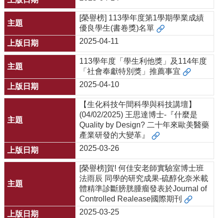
[榮譽榜] 113學年度第1學期學業成績
優良學生(書卷獎)名單
2025-04-11
113學年度「學生利他獎」及114年度
「社會奉獻特別獎」推薦事宜
2025-04-10
【生化科技午間科學與科技講壇】
(04/02/2025) 王思達博士-『什麼是
Quality by Design? 二十年來歐美醫藥
產業研發的大變革』
2025-03-26
[榮譽榜]賀! 何佳安老師實驗室博士班
法雨辰 同學的研究成果-硫醇化奈米載
體精準診斷膀胱腫瘤發表於Journal of
Controlled Realease國際期刊
2025-03-25