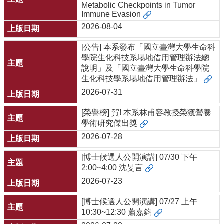
中
Metabolic Checkpoints in Tumor
生
Immune Evasion
專
2026-08-04
區
[公告] 本系發布「國立臺灣大學生命科
大
學院生化科技系場地借用管理辦法總
學
說明」及「國立臺灣大學生命科學院
部
生化科技學系場地借用管理辦法」
碩
2026-07-31
博
士
[榮譽榜] 賀! 本系林甫容教授榮獲營養
班
學術研究傑出獎
2026-07-28
系
友
[博士候選人公開演講] 07/30 下午
會
2:00~4:00 沈旻言
動
2026-07-23
態
[博士候選人公開演講] 07/27 上午
常
10:30~12:30 蕭嘉鈞
用