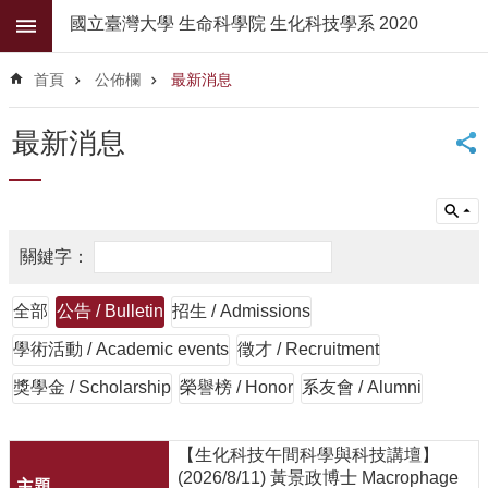
跳到主要內容區塊
國立臺灣大學 生命科學院 生化科技學系 2020
進
階
首頁
公佈欄
最新消息
搜
尋
最新消息
公
佈
欄
學
系
簡
全部
公告 / Bulletin
招生 / Admissions
介
學術活動 / Academic events
徵才 / Recruitment
系
所
獎學金 / Scholarship
榮譽榜 / Honor
系友會 / Alumni
師
資
【生化科技午間科學與科技講壇】
高
(2026/8/11) 黃景政博士 Macrophage