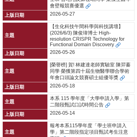
會壁報競賽優選
系
2026-05-27
所
師
【生化科技午間科學與科技講壇】
資
(2026/6/3) 陳俊瑋博士 High-
resolution CRISPR Technology for
高
Functional Domain Discovery
中
2026-05-26
生
專
[榮譽榜] 賀! 林建達老師實驗室 陳羿蓁
區
同學 榮獲第四十屆生物醫學聯合學術
年會口頭論文競賽碩士組優等獎
大
學
2026-05-18
部
本系 115 學年度「大學申請入學」第
碩
二階段甄試口試時間公告
博
2026-05-14
士
班
報考本系115學年度「學士班申請入
學」第二階段指定項目甄試考生注意
系