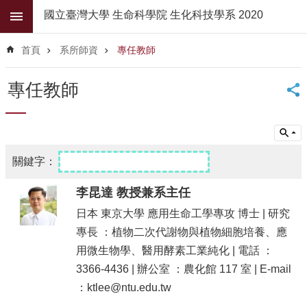
跳到主要內容區塊
國立臺灣大學 生命科學院 生化科技學系 2020
進
階
首頁
系所師資
專任教師
搜
尋
專任教師
公
佈
欄
學
系
簡
李昆達 教授兼系主任
介
日本 東京大學 應用生命工學專攻 博士 | 研究
系
專長 ：植物二次代謝物與植物細胞培養、應
所
用微生物學、醫用酵素工業純化 | 電話 ：
師
資
3366-4436 | 辦公室 ：農化館 117 室 | E-mail
：ktlee@ntu.edu.tw
高