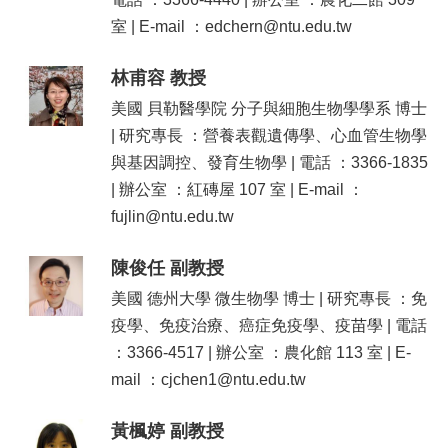
友
室 | E-mail ：edchern@ntu.edu.tw
會
動
態
林甫容 教授
美國 貝勒醫學院 分子與細胞生物學學系 博士
常
用
| 研究專長 ：營養表觀遺傳學、心血管生物學
資
與基因調控、發育生物學 | 電話 ：3366-1835
源
| 辦公室 ：紅磚屋 107 室 | E-mail ：
下
fujlin@ntu.edu.tw
載
中
陳俊任 副教授
心
美國 德州大學 微生物學 博士 | 研究專長 ：免
捐
疫學、免疫治療、癌症免疫學、疫苗學 | 電話
款
：3366-4517 | 辦公室 ：農化館 113 室 | E-
專
區
mail ：cjchen1@ntu.edu.tw
黃楓婷 副教授