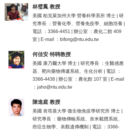
中
林璧鳳 教授
生
專
美國 柏克萊加州大學 營養科學系所 博士 | 研
區
究專長 ：營養化學、營養免疫學、細胞培養 |
大
電話 ：3366-4451 | 辦公室 ：農化二館 409
學
室 | E-mail ：bifong@ntu.edu.tw
部
碩
何佳安 特聘教授
博
美國 康乃爾大學 博士 | 研究專長 ：生醫感應
士
器、靶向藥物傳遞系統、生化分析 | 電話 ：
班
3366-4438 | 辦公室 ：農化館 107 室 | E-mail
系
：jaho@ntu.edu.tw
友
會
動
陳進庭 教授
態
美國 肯塔基大學 微生物免疫學研究所 博士 |
常
研究專長 ：藥物傳輸系統、奈米載體系統、
用
癌症生物學、表觀遺傳機制 | 電話 ：3366-