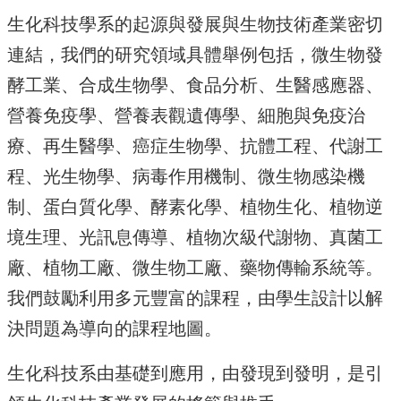
資
源
生化科技學系的起源與發展與生物技術產業密切
連結，我們的研究領域具體舉例包括，微生物發
下
載
酵工業、合成生物學、食品分析、生醫感應器、
中
心
營養免疫學、營養表觀遺傳學、細胞與免疫治
療、再生醫學、癌症生物學、抗體工程、代謝工
捐
款
程、光生物學、病毒作用機制、微生物感染機
專
區
制、蛋白質化學、酵素化學、植物生化、植物逆
境生理、光訊息傳導、植物次級代謝物、真菌工
回
首
廠、植物工廠、微生物工廠、藥物傳輸系統等。
頁
我們鼓勵利用多元豐富的課程，由學生設計以解
臺
大
決問題為導向的課程地圖。
首
頁
生化科技系由基礎到應用，由發現到發明，是引
生
科