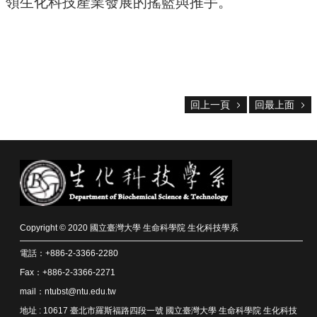
領生化科技產業發展的搖籃與推手。
院
首
頁
網
站
導
覽
回上一頁
回最上面
聯
絡
資
訊
English
公
佈
Copyright © 2020 國立臺灣大學 生命科學院 生化科技學系
欄
電話：+886-2-3366-2280
學
Fax：+886-2-3366-2271
系
mail：ntubst@ntu.edu.tw
簡
地址 : 10617 臺北市羅斯福路四段一號 國立臺灣大學 生命科學院 生化科技
介