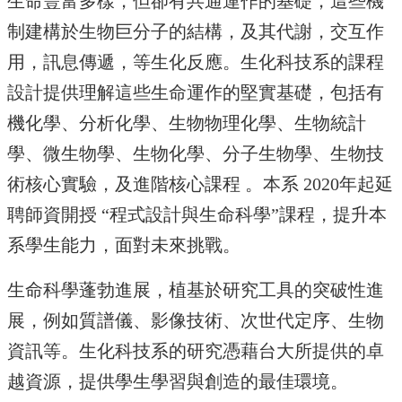
生命豐富多樣，但卻有共通運作的基礎，這些機
中
生
制建構於生物巨分子的結構，及其代謝，交互作
專
區
用，訊息傳遞，等生化反應。生化科技系的課程
設計提供理解這些生命運作的堅實基礎，包括有
大
學
機化學、分析化學、生物物理化學、生物統計
部
學、微生物學、生物化學、分子生物學、生物技
碩
術核心實驗，及進階核心課程 。本系 2020年起延
博
士
聘師資開授 “程式設計與生命科學”課程，提升本
班
系學生能力，面對未來挑戰。
系
友
生命科學蓬勃進展，植基於研究工具的突破性進
會
動
展，例如質譜儀、影像技術、次世代定序、生物
態
資訊等。生化科技系的研究憑藉台大所提供的卓
常
越資源，提供學生學習與創造的最佳環境。
用