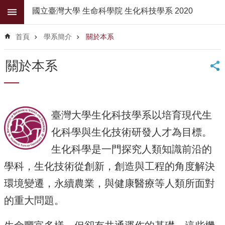
跳到主要內容區塊
國立臺灣大學 生命科學院 生化科技學系 2020
進
階
首頁
學系簡介
關於本系
搜
尋
關於本系
公
佈
欄
臺灣大學生化科技學系以培育現代生
學
系
化科學與生化技術研發人才為目標。
簡
介
生化科學是一門探究人類知識前沿的
學科，生化技術從創新，創造與工程的角度解決
系
所
環境變遷，永續農業，與健康醫療等人類所面對
師
資
的重大問題。
高