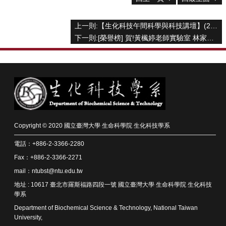
中
生
專
上一則:【生化科技午間科學與科技講壇】(2025/11/28) Jia-Ray Yu, PhD -『Mechanisms of Chromatin Balancing』
區
下一則:[榮譽榜] 賀!黃楓婷老師實驗室 林家伃 同學榮獲2025長庚醫學週優選論文口頭報告競賽 金獎
大
學
部
碩
博
士
班
Copyright © 2020 國立臺灣大學 生命科學院 生化科技學系
系
電話：+886-2-3366-2280
友
Fax：+886-2-3366-2271
會
mail：ntubst@ntu.edu.tw
動
態
地址 : 10617 臺北市羅斯福路四段一號 國立臺灣大學 生命科學院 生化科技
學系
常
Department of Biochemical Science & Technology, National Taiwan
用
University,