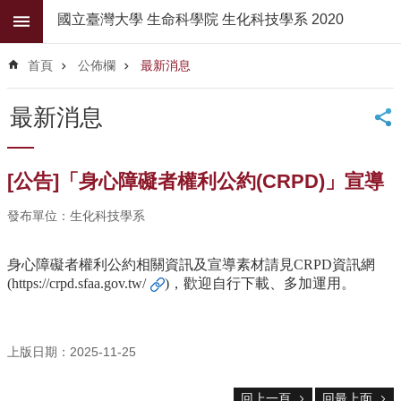
跳到主要內容區塊
國立臺灣大學 生命科學院 生化科技學系 2020
進
階
首頁
公佈欄
最新消息
搜
尋
最新消息
公
佈
欄
[公告]「身心障礙者權利公約(CRPD)」宣導
學
發布單位：生化科技學系
系
簡
介
身心障礙者權利公約相關資訊及宣導素材請見CRPD資訊網
(
https://crpd.sfaa.gov.tw/
)，歡迎自行下載、多加運用。
系
所
師
資
上版日期：2025-11-25
高
回上一頁
回最上面