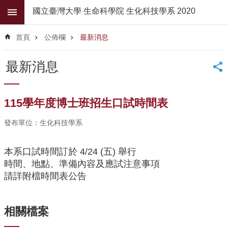
跳到主要內容區塊
國立臺灣大學 生命科學院 生化科技學系 2020
進
階
首頁
公佈欄
最新消息
搜
尋
最新消息
公
佈
欄
115學年度博士班招生口試時間表
學
發布單位：生化科技學系
系
簡
介
本系口試時間訂於 4/24 (五) 舉行
時間、地點、準備內容及應試注意事項
系
請詳附檔時間表公告
所
師
資
相關檔案
高