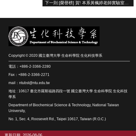
資
下一則:[榮譽榜] 賀! 本系黃楓婷老師實驗室博士班蘇筱晴同學研究成果榮登International Journal of Biological Macromolecules期刊
源
下
載
中
心
捐
款
Copyright © 2020 國立臺灣大學 生命科學院 生化科技學系
專
電話：+886-2-3366-2280
區
Fax：+886-2-3366-2271
回
mail：ntubst@ntu.edu.tw
首
地址 : 10617 臺北市羅斯福路四段一號 國立臺灣大學 生命科學院 生化科技
頁
學系
臺
Department of Biochemical Science & Technology, National Taiwan
大
University,
首
No. 1, Sec. 4, Roosevelt Rd., Taipei 10617, Taiwan (R.O.C.)
頁
生
科
更新日期
2026-08-06