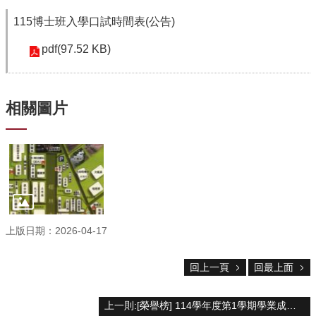
中
生
115博士班入學口試時間表(公告)
專
區
pdf(97.52 KB)
大
學
部
相關圖片
碩
博
士
班
系
友
會
上版日期：2026-04-17
動
態
回上一頁
回最上面
常
用
上一則:[榮譽榜] 114學年度第1學期學業成績優良學生(書卷獎)名單