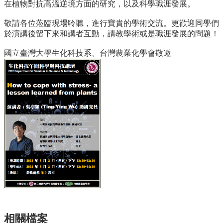
資
在植物對抗高溫逆境方面的研究，以及科學職涯發展。
源
敬請各位蒞臨現場聆聽，進行寶貴的學術交流。更歡迎同學們
下
於演講後留下來和講者互動，請教學術或是職涯發展的問題！
載
中
國立臺灣大學生化科技系、台灣農業化學會敬邀
心
捐
款
專
區
回
首
頁
臺
大
首
頁
生
相關檔案
科