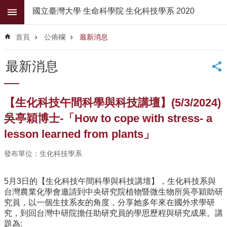
跳到主要內容區塊
國立臺灣大學 生命科學院 生化科技學系 2020
進
階
首頁
公佈欄
最新消息
搜
尋
最新消息
公
佈
欄
【生化科技午間科學與科技講壇】(5/3/2024)
學
吳亭穎博士-「How to cope with stress- a
系
lesson learned from plants」
簡
介
發布單位：生化科技學系
系
所
5月3日的【生化科技午間科學與科技講壇】，生化科技系與
師
台灣農業化學會邀請到中央研究院植物暨微生物所吳亭穎助研
資
究員，以一個生技系友的角度，分享她多年來在國外求學研
究，到回台灣中研院擔任助研究員的學思歷程與研究成果。講
高
題為: