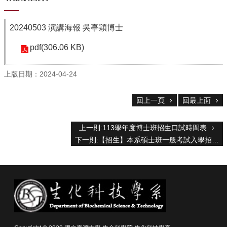
院
首
20240503 演講海報 吳亭穎博士
頁
網
pdf(306.06 KB)
站
導
上版日期：2024-04-24
覽
聯
絡
回上一頁
回最上面
資
訊
上一則:113學年度博士班招生口試時間表
English
下一則:【招生】本系碩士班一般考試入學招生方式調整公告
公
佈
欄
學
系
簡
介