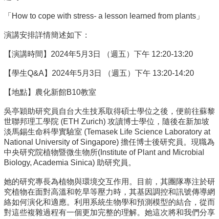
中
生
「How to cope with stress- a lesson learned from plants」
專
區
演講安排詳情簡述如下：
大
【演講時間】2024年5月3日 （週五）下午 12:20-13:20
學
部
【學生Q&A】2024年5月3日 （週五）下午 13:20-14:20
碩
【地點】農化新館B10教室
博
士
吳亭穎助研究員自台大生技系取得碩士學位之後，便前往蘇黎
班
世聯邦理工學院 (ETH Zurich) 攻讀博士學位，隨後在新加坡
淡馬錫生命科學實驗室 (Temasek Life Science Laboratory at
系
National University of Singapore) 擔任博士後研究員。現職為
友
中央研究院植物暨微生物所(Institute of Plant and Microbial
會
Biology, Academia Sinica) 助研究員。
動
態
她的研究專長為植物與環境交互作用。目前，其團隊專注於研
究植物在面對高溫和乾旱等壓力時，其基因調控和訊號傳導網
常
絡如何演化和適應。利用系統生物學和預測模型的結合，從而
用
對這些複雜過程有一個更加完整的理解。她這次將和我們分享