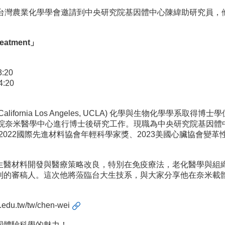
與台灣農業化學學會邀請到中央研究院基因體中心陳緯助研究員，
reatment
」
:20
:20
California Los Angeles, UCLA) 化學與生物化學學系取
) 布萊根婦女醫院奈米醫學中心進行博士後研究工作。現職為中央研究院基因體中心 (Geno
2022國際先進材料協會年輕科學家獎、2023美國心臟協會變革性計畫
生醫材料開發與醫療策略改良，特別在免疫療法，老化醫學與組
刊的審稿人。這次他將蒞臨台大生技系，與大家分享他在奈米載
.edu.tw/tw/chen-wei
同體驗科學的魅力！