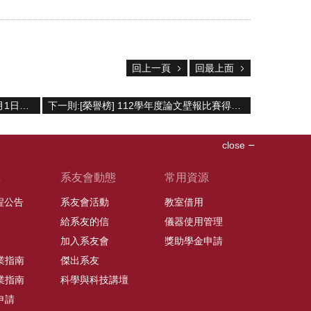
回上一頁
回最上面
上一則:[公告]本系網頁預計於113年8月1日起辦理網址變更
下一則:[榮譽榜] 112學年度論文壁報比賽得奬名單
close
班
系友會動態
常用資源
課程公告
系友會活動
教室借用
給系友的信
儀器使用管理
加入系友會
獎助學金申請
業指南
傑出系友
業指南
科學與科技講壇
申請