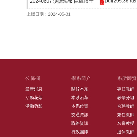
pdf(295.36 KB
20240607 演講海報 陳緯博士
上版日期：2024-05-31
公佈欄
學系簡介
系所師資
最新消息
關於本系
專任教師
活動花絮
本系沿革
教學分組
活動剪影
本系位置
合聘教師
交通資訊
兼任教師
聯絡資訊
名譽教授
行政團隊
退休教師