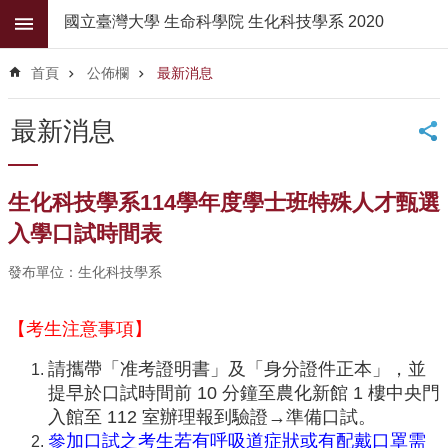
跳到主要內容區塊
國立臺灣大學 生命科學院 生化科技學系 2020
進
階
首頁
公佈欄
最新消息
搜
尋
最新消息
公
佈
欄
生化科技學系114學年度學士班特殊人才甄選
學
入學口試時間表
系
簡
發布單位：生化科技學系
介
【考生注意事項】
系
所
請攜帶「准考證明書」及「身分證件正本」，並
師
提早於口試時間前 10 分鐘至農化新館 1 樓中央門
資
入館至 112 室辦理報到驗證→準備口試。
高
參加口試之考生若有呼吸道症狀或有配戴口罩需