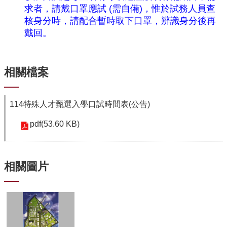
中
求者，請戴口罩應試 (需自備)，惟於試務人員查
生
核身分時，請配合暫時取下口罩，辨識身分後再
專
戴回。
區
大
學
相關檔案
部
碩
博
114特殊人才甄選入學口試時間表(公告)
士
pdf(53.60 KB)
班
系
友
相關圖片
會
動
態
常
用