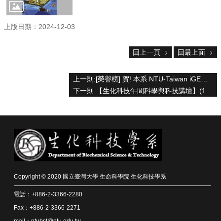
資
源
上版日期：2024-12-03
下
載
中
回上一頁
回最上面
心
捐
上一則:[榮譽榜] 賀! 本系 NTU-Taiwan iGEM 團隊以作品「Standardized AI-Powered Platform for Carbon-Sequestering Spider Silk Production」榮獲 2024 iGEM 國際基因工程機器競賽金牌獎
款
下一則:【生化科技午間科學與科技講壇】(12/2/2024)蘇維文博士-「Synthetic biology inspired protein engineering for applications in agricultural and industrial biotechnology」
專
區
回
首
頁
臺
大
Copyright © 2020 國立臺灣大學 生命科學院 生化科技學系
首
頁
電話：+886-2-3366-2280
生
Fax：+886-2-3366-2271
科