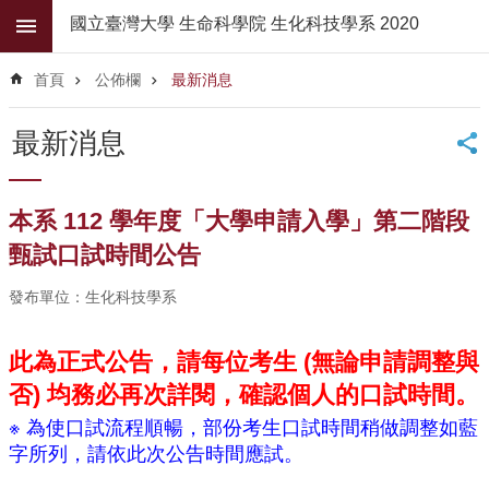
跳到主要內容區塊
國立臺灣大學 生命科學院 生化科技學系 2020
進
階
首頁
公佈欄
最新消息
搜
尋
最新消息
公
佈
欄
本系 112 學年度「大學申請入學」第二階段
學
甄試口試時間公告
系
簡
發布單位：生化科技學系
介
此為正式公告，請每位考生 (
無論申請調整與
系
所
否
) 均務必再次詳閱，確認個人的口試時間。
師
※ 為使口試流程順暢，部份考生口試時間稍做調整如藍
資
字所列，請依此次公告時間應試。
高