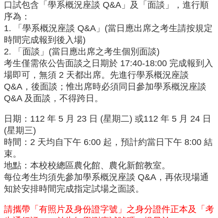
中
口試包含「學系概況座談 Q&A」及「面談」，進行順
生
序為：
專
1. 「學系概況座談 Q&A」(當日應出席之考生請按規定
區
時間完成報到後入場)
大
2. 「面談」(當日應出席之考生個別面談)
學
考生僅需依公告面談之日期於 17:40-18:00 完成報到入
部
場即可，無須 2 天都出席。先進行學系概況座談
Q&A，後面談；惟出席時必須同日參加學系概況座談
碩
Q&A 及面談，不得跨日。
博
士
日期：112 年 5 月 23 日 (星期二) 或112 年 5 月 24 日
班
(星期三)
系
時間：2 天均自下午 6:00 起，預計約當日下午 8:00 結
友
束。
會
地點：本校校總區農化館、農化新館教室。
動
每位考生均須先參加學系概況座談 Q&A，再依現場通
態
知於安排時間完成指定試場之面談。
常
用
請攜帶「有照片及身份證字號」之身分證件正本及「考