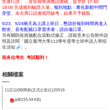
資
生通行證」，並告知學測應試號碼，提早於 17:40-
源
18:00 完成報到驗證入場
，
報到地點：農化新館中間門
穿堂
。未出席口試者視同缺考，結果不予錄取。
下
載
5/23、5/24兩天為上課上班日，懇請於報到時間再進入
中
館舍。若有配戴口罩需求者，請自備口罩。
心
另有關防疫措施配合滾動式修正，請留意本公告附件說
捐
明及詳閱「
國立臺灣大學112學年度學士班申請入學招
款
生須知
」。
專
區
祝各位考生
考試順利！
回
首
相關檔案
頁
臺
大
112口試時間表(正式公告)1120519
首
頁
pdf(155.54 KB)
生
科