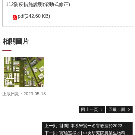
112防疫措施說明(滾動式修正)
院
首
pdf(242.60 KB)
頁
網
站
導
相關圖片
覽
聯
絡
資
訊
English
公
上版日期：2023-05-18
佈
欄
回上一頁
回最上面
學
系
上一則:[訃聞] 本系宋賢一名譽教授於2023年5月20日辭世，謹此敬告，並致哀悼。
簡
下一則:[實驗室徵才] 中央研究院農業生物科技研究中心 徐麗芬老師研究室 誠徵研究助理/博士後研究員－植物天然藥物之研發
介