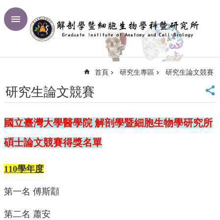
跳到主要內容區塊
進
階
搜
尋
首頁
研究生專區
研究生論文競賽
回
首
研究生論文競賽
頁
臺
大
國立臺灣大學醫學院 解剖學暨細胞生物學研究所
首
頁
碩士論文競賽得獎名單
網
站
110學年度
導
覽
第一名 傅斯顬
聯
絡
第二名 蕭安
資