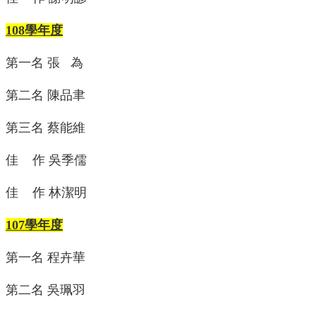
介
108學年度
大
學
第一名 張 為
生
專
區
第二名 陳品聿
研
第三名 蔡能維
究
生
佳 作 吳季儒
專
區
佳 作 林潔明
解
剖
107學年度
學
教
第一名 程卉華
育
展
第二名 吳珮羽
示
館