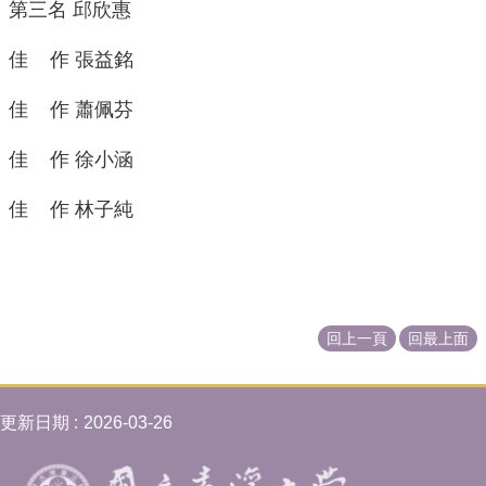
第三名 邱欣惠
校
友
佳 作 張益銘
專
欄
佳 作 蕭佩芬
儀
佳 作 徐小涵
器
設
佳 作 林子純
備
資
源
大
體
回上一頁
回最上面
捐
贈
臺
更新日期
2026-03-26
灣
腦
庫