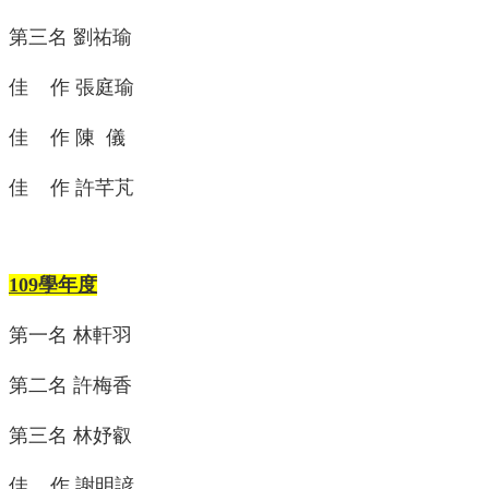
訊
第三名 劉祐瑜
雙
語
佳 作 張庭瑜
詞
彙
佳 作 陳 儀
English
佳 作 許芊芃
科
所
簡
介
109學年度
科
所
第一名 林軒羽
公
告
第二名 許梅香
教
職
第三名 林妤叡
員
簡
佳 作 謝明諺