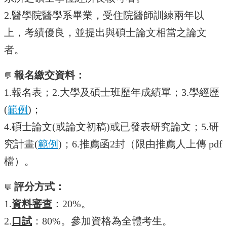
訊
2.醫學院醫學系畢業，受住院醫師訓練兩年以
雙
上，考績優良，並提出與碩士論文相當之論文
語
詞
者。
彙
English
報名繳交資料：
💬
科
1.報名表；2.大學及碩士班歷年成績單；3.學經歷
所
(
範例
)；
簡
介
4.碩士論文(或論文初稿)或已發表研究論文；5.研
科
究計畫(
範例
)；6.推薦函2封（限由推薦人上傳 pdf
所
檔）。
公
告
評分方式：
💬
教
職
1.
資料審查
：20%。
員
2.
口試
：80%。參加資格為全體考生。
簡