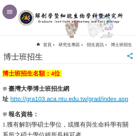
跳到主要內容區塊
進
階
搜
尋
首頁
研究生專區
招生資訊
博士班招生
回
首
博士班招生
頁
臺
博士班招生名額：4位
大
首
頁
臺灣大學博士班招生網
💬
網
址
http://gra103.aca.ntu.edu.tw/grad/index.asp
站
導
報名資格：
覽
💬
聯
1.獲有解剖學碩士學位，或獲有與生命科學有關
絡
系所之碩士學位經所長核可者。
資