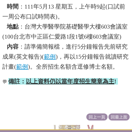
介
時間
：111年5月13 星期五，上午時9起(口試前
大
一周公布口試時間表)。
學
地點
：台灣大學醫學院基礎醫學大樓603會議室
生
專
(100台北市中正區仁愛路1段1號6樓603會議室)
區
內容
：請準備簡報檔，進行5分鐘報告先前研究
研
成果(英文報告)(
範例
)，再以15分鐘報告就讀研究
究
生
計畫(
範例
)。全所招生名額含逕修博士名額。
專
區
備註：
以上資料仍以當年度招生簡章為主
!
💬
解
剖
學
教
育
回上一頁
回最上面
展
示
館