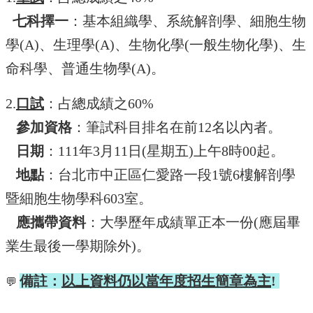
訊
七科擇一
：基本組織學、系統解剖學、細胞生物
雙
學(A)、生理學(A)、生物化學(一般生物化學)、生
語
詞
命科學、普通生物學(A)。
彙
English
2.
口試
：占總成績之60%
科
參加資格
：筆試科目排名在前12名以內者。
所
日期
：111年3月11日(星期五)上午8時00起。
簡
介
地點
：台北市中正區仁愛路一段1號6樓解剖學
科
暨細胞生物學科603室。
所
應攜帶資料
：大學歷年成績單正本一份(應屆畢
公
告
業生最後一學期除外)。
教
職
備註：
以上資料仍以當年度招生簡章為主
!
💬
員
簡