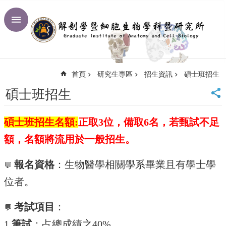
跳到主要內容區塊
進
階
搜
尋
首頁
研究生專區
招生資訊
碩士班招生
回
首
碩士班招生
頁
臺
碩士班招生名額:
正取3位，備取6名，若甄試不足
大
首
額，名額將流用於一般招生。
頁
網
報名資格
：生物醫學相關學系畢業且有學士學
💬
站
導
位者。
覽
聯
考試項目
：
💬
絡
1.
筆試
：占總成績之40%
資