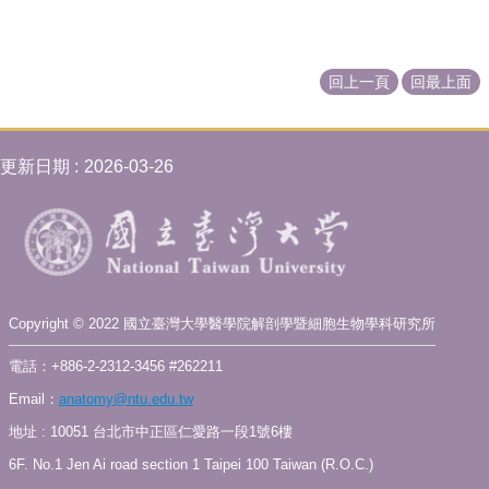
介
大
學
回上一頁
回最上面
生
專
區
更新日期
2026-03-26
研
究
生
專
區
解
Copyright © 2022 國立臺灣大學醫學院解剖學暨細胞生物學科研究所
剖
學
電話：+886-2-2312-3456 #262211
教
Email：
anatomy@ntu.edu.tw
育
地址 : 10051 台北市中正區仁愛路一段1號6樓
展
示
6F. No.1 Jen Ai road section 1 Taipei 100 Taiwan (R.O.C.)
館