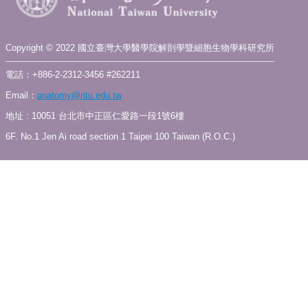
訊
雙
語
Copyright © 2022 國立臺灣大學醫學院解剖學暨細胞生物學科研究所
詞
彙
電話：+886-2-2312-3456 #262211
English
Email：
anatomy@ntu.edu.tw
地址 : 10051 台北市中正區仁愛路一段1號6樓
科
所
6F. No.1 Jen Ai road section 1 Taipei 100 Taiwan (R.O.C.)
簡
介
科
所
公
告
教
職
員
簡