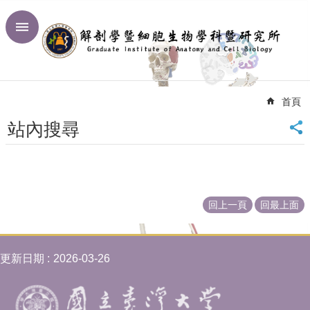
跳到主要內容區塊
進
階
搜
尋
首頁
回
首
站內搜尋
頁
臺
大
首
頁
回上一頁
回最上面
網
站
導
更新日期
2026-03-26
覽
聯
絡
資