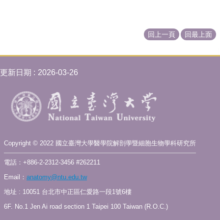
訊
雙
語
回上一頁
回最上面
詞
彙
English
更新日期
2026-03-26
科
所
簡
介
科
Copyright © 2022 國立臺灣大學醫學院解剖學暨細胞生物學科研究所
所
公
電話：+886-2-2312-3456 #262211
告
Email：
anatomy@ntu.edu.tw
教
地址 : 10051 台北市中正區仁愛路一段1號6樓
職
員
6F. No.1 Jen Ai road section 1 Taipei 100 Taiwan (R.O.C.)
簡