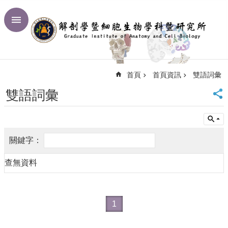
跳到主要內容區塊
進
階
搜
尋
首頁
首頁資訊
雙語詞彙
回
首
雙語詞彙
頁
臺
大
首
頁
網
查無資料
站
導
覽
1
聯
絡
資