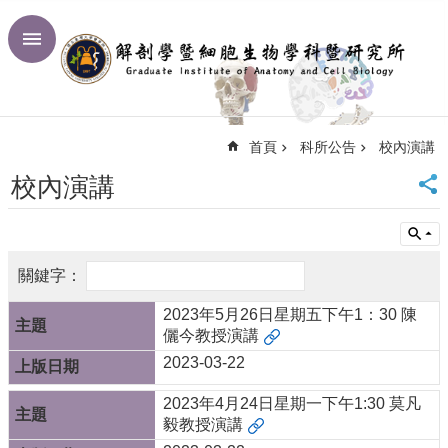
跳到主要內容區塊
進
階
搜
尋
首頁
科所公告
校內演講
回
首
校內演講
頁
臺
大
首
頁
網
2023年5月26日星期五下午1：30 陳
站
儷今教授演講
導
2023-03-22
覽
2023年4月24日星期一下午1:30 莫凡
聯
毅教授演講
絡
資