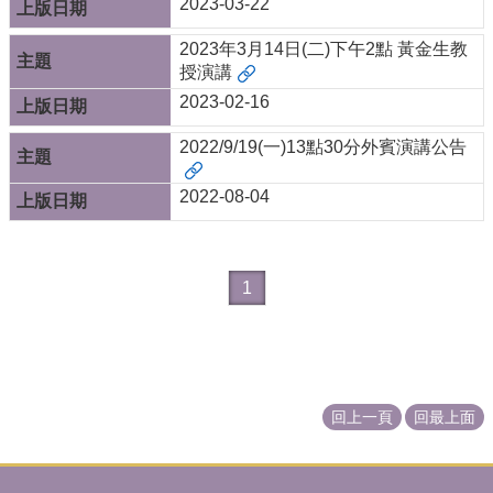
2023-03-22
訊
2023年3月14日(二)下午2點 黃金生教
雙
授演講
語
詞
2023-02-16
彙
2022/9/19(一)13點30分外賓演講公告
English
科
2022-08-04
所
簡
介
1
科
所
公
告
教
回上一頁
回最上面
職
員
簡