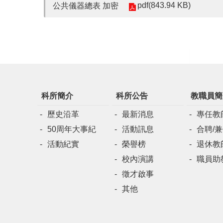
pdf(843.94 KB)
公共儀器總表 加密
科所簡介
科所公告
教職員簡
歷史沿革
最新消息
專任教
50周年大事紀
活動訊息
合聘/
活動紀實
榮譽榜
退休教
校內演講
職員助
徵才啟事
其他